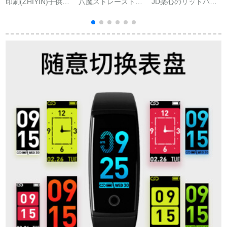
印刷(ZHIYIN)子供用
八魔ストレーストス
JD楽心のリットバー
魅
電話腕時計防水落下
トスポーツブロック
ドmambo 1/2/5世代
防止GPS位置決定め
トゥストストリッツ
のスポツーバーンの
電信版知能首4 g男女
男女の健康睡眠心拍
ダブバールのゼバラ
wifiレインネット小学
监视ハーンドレン成
ッドの迷彩がスポン
生可動画ピンク移動
人子供リーストナイ
ドの心を代入する
聯通写真+補強位置決
ト黒
【二代目】ホワイト
定+水泳防水+吸磁充
電