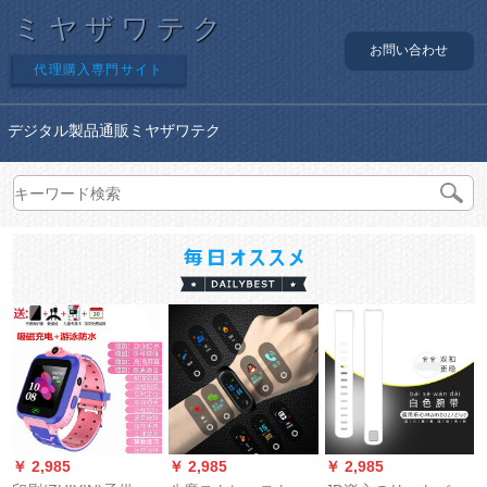
ミヤザワテク
お問い合わせ
代理購入専門サイト
デジタル製品通販ミヤザワテク
￥ 2,985
￥ 2,985
￥ 2,985
￥