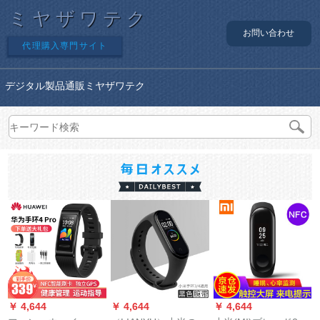
ミヤザワテク
お問い合わせ
代理購入専門サイト
デジタル製品通販ミヤザワテク
￥ 4,644
￥ 4,644
￥ 4,644
￥