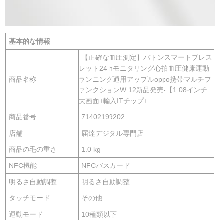
基本的な情報
【正確な血圧測定】バトンスマートブレス
レット24 hモニタリング心拍血圧健康運動
商品名称
ランニング通用アップルoppo携帯マルチフ
ァンクションW 12新品発売-【1.08インチ
大画面+輸入ITチップ+
商品番号
71402199202
店舗
届達デジタル専門店
商品の毛の重さ
1.0 kg
NFC機能
NFCバスカード
明るさ自動調整
明るさ自動調整
タッチモード
その他
運動モード
10種類以下