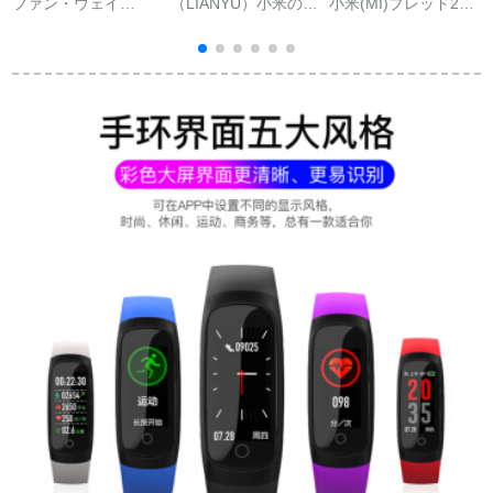
ファン・ウェイ
（LIANYU）小米のブ
小米(MI)ブレッド2代
(HUAWEI)ファァウェ
リストル4バードの小
3代/3代nfc版スマイト
ルブスレスト4/4
米のブリストルトラ
スポーツスポーツス
Proesmaスポーツス
ック3 nfcのリストバ
ポーツスポーツツブ
ポーツスポーツスポ
ードの差を変えてベ
レット男女防水腕時
ーツトレート4
トの3世代の4世代の
計ハートバー4歩数計
知能の制品が个性を
ミネブレット3代NFC
失うこととを防止し
版
ます。