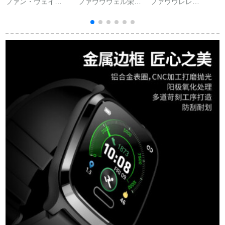
ファン・ウェイ
ファウウウェル栄光
ファウウレレ
小
(HUAWEI)栄光のブリ
のブライト5 i 3 eスト
(HUAWEI)ブレッド6
ストル4バーン5ファ
5 i 3 eストスポーツ腕
スポライト6スポライ
ァウェルスト5アウト
時計4つの3色の新型
トB 5アレックス5ア
レット男性CRS-B
心拍血酸睡眠監督栄
レンジャードレッド
19/B 29ユニバール
光のブレッド5 iクレ
腕通话
NFC腕时计の代替
ック【標準版】