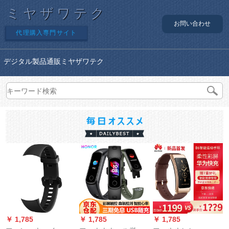
ミヤザワテク
お問い合わせ
代理購入専門サイト
デジタル製品通販ミヤザワテク
￥ 1,785
￥ 1,785
￥ 1,785
￥