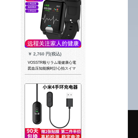
ーファー腕时计ブラジックブ
ラック
￥
2,760 円(税込)
VOSSTR殴りラム瓏健康心電
図血压知能腕时計心拍スイマ
ーストール高齢者腕時計の情
報注意長距離注意安卓IOS通用
【健康注意大画面ECG+PPG
版】黒