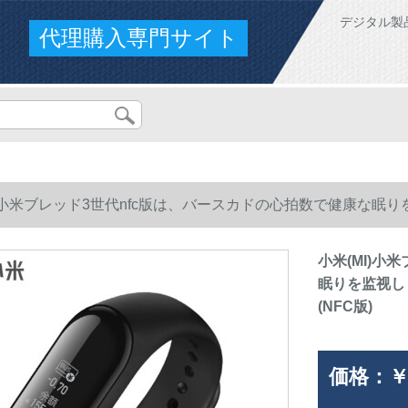
デジタル製
代理購入専門サイト
I)小米ブレッド3世代nfc版は、バースカドの心拍数で健康な
FC版)
小米(MI)小
眠りを监视し
(NFC版)
価格：
￥