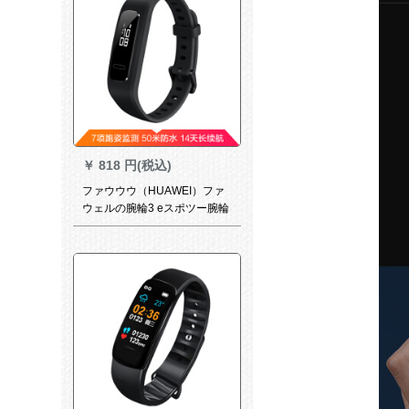
ション5 NFC版隕石黒
￥
818 円(税込)
ファウウウ（HUAWEI）ファ
ウェルの腕輪3 eスポツー腕輪
知能ランニング精霊防水睡眠
監視測定14日間の恒久航続3 e
腕輪石黒