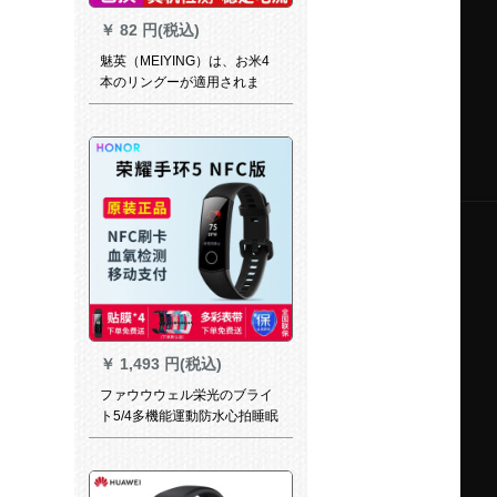
￥
82 円(税込)
魅英（MEIYING）は、お米4
本のリングーが適用されま
す。充電器の充電コードを分
解します。スマルト4世代の
USB携帯ストラップです。充
电台のサポトはお米4本のリン
グーの充电器です。
￥
1,493 円(税込)
ファウウウェル栄光のブライ
ト5/4多機能運動防水心拍睡眠
血酸検査ゲームストイック禁
止バーンフレックカードで男
女腕時計栄光のブリストレー