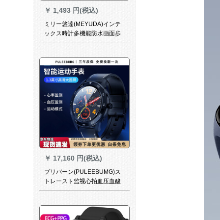
￥
1,493 円(税込)
ミリー悠達(MEYUDA)インテ
ックス時計多機能防水画面歩
歩腕時計学生表【信拒＋
WeChat運動＋24時間心拍血
压科学技術】ブラケット科学
技術
￥
17,160 円(税込)
プリバーン(PULEEBUMG)ス
トレースト监视心拍血压血酸
素心电図ブロックブロック通
话运动计ステージップ睡眠健
康老人アープファーファーフ
ァーファーファーファーファ