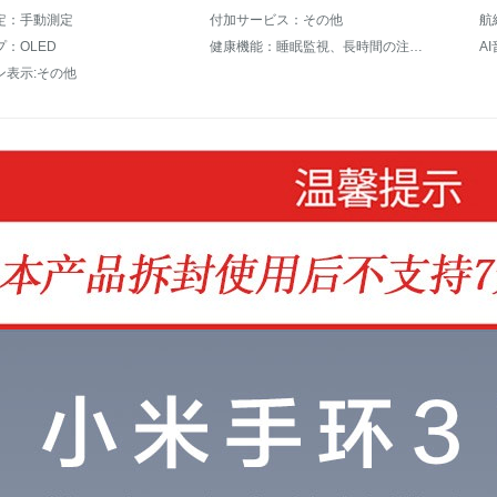
定：手動測定
付加サービス：その他
航
：OLED
健康機能：睡眠監視、長時間の注意喚起
ン表示:その他