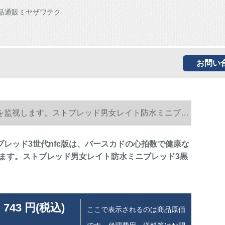
品通販ミヤザワテク
お問い
眠りを监视します。ストブレッド男女レイト防水ミニブレ
米ブレッド3世代nfc版は、バースカドの心拍数で健康な
ます。ストブレッド男女レイト防水ミニブレッド3黒
 743 円(税込)
ここで表示されるのは商品原価