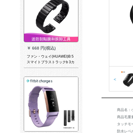
￥
668 円(税込)
ファン・ウェイ(HUAWEI)B 5
スマイトブラストラックb 3カ
ーストバードB 3青春版金属鋼
バーンバードバード
<
商品毛重量：
タッチモ
防水レベ