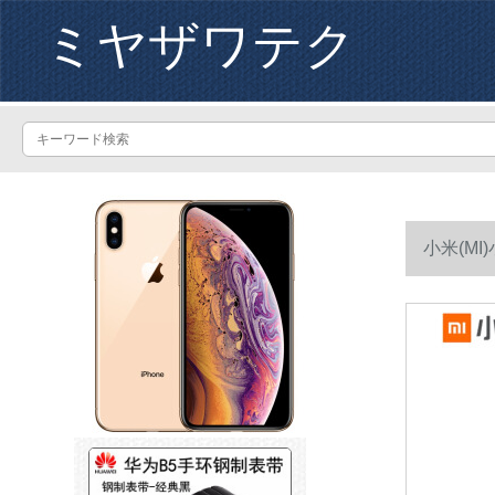
ミヤザワテク
小米(M
ッド3黒(N