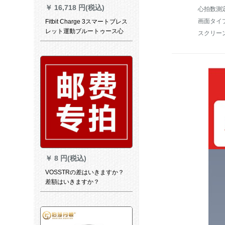
￥
16,718 円(税込)
心拍数測
画面タイプ
Fitbit Charge 3スマートブレス
レット運動ブルートゥース心
スクリー
拍モニタリング多機能スイミ
ング防水睡眠男女Androidアッ
プルIOS计歩ランニング健康ラ
ベンダー色
￥
8 円(税込)
VOSSTRの差はいきますか？
差額はいきますか？