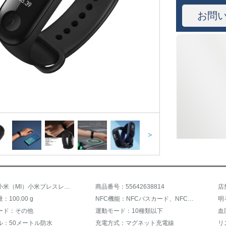
お問
>
商品名：小米（MI）小米ブレスレット3代nfc版は、バスカード心率健康睡眠監視インテリジェントブレスレット男女リストバンド防水ミニブレスレット3黒（NFC版）が使えます。
商品番号：55642638814
店
100.00 g
NFC機能：NFCバスカード、NFC機能なし
ード：その他
運動モード：10種類以下
ル：50メートル防水
充電方式：マグネット充電線
リ