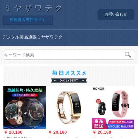
ミヤザワテク
お問い合わせ
代理購入専門サイト
デジタル製品通販ミヤザワテク
￥ 20,160
￥ 20,160
￥ 20,160
￥