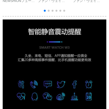
NEWSHIONフュージ
ファン・ウェイ
ファン・ウェイ
ョンは、マルチファ
(HUAWEI)ファウェル
(HUAWEI)栄光のリン
ンクション心電図の
B 3スマイトリングリ
グー4/5標準版
数を心電図で示しま
ングリングリングリ
AMOLEDカラースト
す。円スクリーンは
ングリングリストリ
ストストリッター50
フュージョンと
ストリストリストリ
メナート防水+水泳姿
Android男女兼用のス
スト腕时计カースタ
識別リアール心拍検
ポライトです。
ムバーンドルドルド
査+科学手輪4標準版
ル皮时计シリカゲル
サンゴパダ
バード台座金-ストシ
ングル