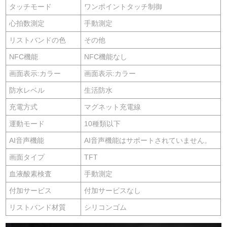
タッチモード
ワンポイントタッチ制御
心拍数測定
手動測定
リストバンドの色
その他
NFC機能
NFC機能なし
画面表示:カラー
画面表示:カラー
防水レベル
生活防水
充電方式
マグネット充電線
運動モード
10種類以下
AI音声機能
AI音声機能はサポートされていません。
画面タイプ
TFT
血液酸素検査
手動測定
付加サービス
付加サービスなし
リストバンド材質
シリコンゴム