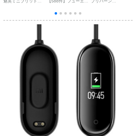
魅英ミニブリットラ
【588件】フューエル
プリバーン
イト4充電器USB充電
のブライトB 5ストラ
(PULEEBUMG)スト
(
ケ-ブル実機検査効率
ックB 5ストラックト
レースト监视心拍血
的で便利なNFC版4世
ラックトラックトラ
压血酸素心电図ブロ
代スポットライトテ
ックトラックトラッ
ックブロック通话运
レビミックス4充電器
クトラックトラック
动计ステージップ睡
ミニ4充電器【NFC版
トラックトラックト
眠健康老人アープフ
共通】
ラックトラックトラ
ァーファーファーフ
ックトラック2合一防
ァーファーファーフ
水腕時計心拍監視歩
ァーファー腕时计ブ
数計科学男女通用ブ
ラジックブラック
ライトレットレット
レットレットレット