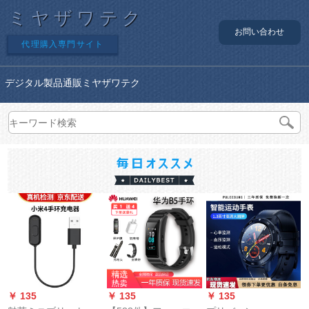
ミヤザワテク
お問い合わせ
代理購入専門サイト
デジタル製品通販ミヤザワテク
￥ 135
￥ 135
￥ 135
￥