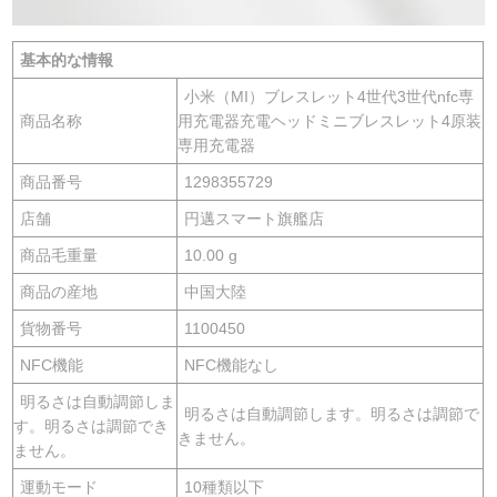
基本的な情報
小米（MI）ブレスレット4世代3世代nfc専
商品名称
用充電器充電ヘッドミニブレスレット4原装
専用充電器
商品番号
1298355729
店舗
円邁スマート旗艦店
商品毛重量
10.00 g
商品の産地
中国大陸
貨物番号
1100450
NFC機能
NFC機能なし
明るさは自動調節しま
明るさは自動調節します。明るさは調節で
す。明るさは調節でき
きません。
ません。
運動モード
10種類以下