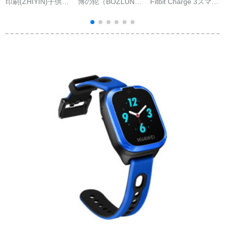
印刷(ZHIYIN)子供用
博の轮（BOZLUN）
Fitbit Charge 3スマー
電話腕時計防水落下
スイスポツの腕轮フ
トブレスレット運動
防止GPS位置決定め
ァァウェル小米通用
ブルートゥース心拍
R
電信版知能首4 g男女
の腕轮の男女の腕时
モニタリング多機能
wifiレインネット小学
计は心拍を测って电
スイミング防水睡眠
生可動画ピンク移動
话して歩数计の防水
男女Androidアップル
聯通写真+補強位置決
のカープを表しま
IOS计歩ランニング健
定+水泳防水+吸磁充
す。
康ラベンダー色
電