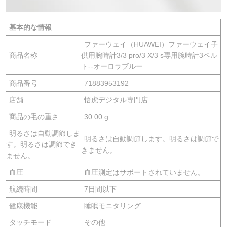
基本的な情報
ファーウェイ（HUAWEI）ファーウェイ子
商品名称
供用腕時計3/3 pro/3 X/3 s専用腕時計3ベル
ト--オーロラブルー
商品番号
71883953192
店舗
悟虎デジタル専門店
商品の毛の重さ
30.00 g
明るさは自動調節しま
明るさは自動調節します。明るさは調節で
す。明るさは調節でき
きません。
ません。
血圧
血圧測定はサポートされていません。
航続時間
7日間以下
健康機能
睡眠モニタリング
タッチモード
その他