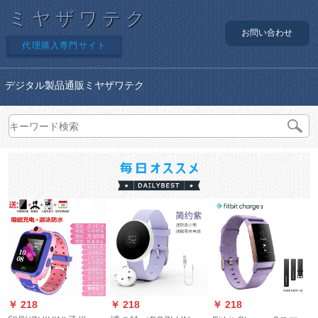
ミヤザワテク
お問い合わせ
代理購入専門サイト
デジタル製品通販ミヤザワテク
￥ 218
￥ 218
￥ 218
￥