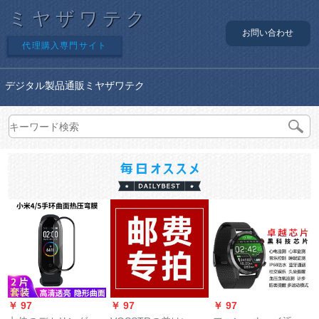
ミヤザワテク
お問い合わせ
代理購入専門サイト
デジタル製品通販ミヤザワテク
￥ 97
￥ 97
￥ 97
￥