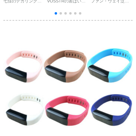
七佳のデカリングの
VOSSTRの差はいき
ファン・ウェイ泛用
小さささ米のハリン
ますか？差額はいき
スマルト腕时计男性
グ4は膜の小さささ米
ますか？
スポレース女性心拍
のハリングリングリ
血压计计歩小米アー
ングリングバージョ
プ腕时计版黒钢帯モ
ンの软膜を贴ってか
デカル【通话オレフ
ら転换します。指纹
ィン対応】
の4世代版のものとし
て、スクリーンのブ
ロックレイの4メ-ト
ルをとることができ
ま
す。。。。。。。。。。。。。。。。。。。。。。。。。。。。。。
【2枚のストレー】