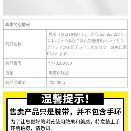
基本的な情報
魅英（MEIYING）は、楽心mambo 2のリ
ストバンド楽心二世代知能運動ハンドリン
商品名称
グバンドzvaダブルバックルカラー紫色に適
用されます。
商品番号
4778209368
店舗
魅英旗艦店
商品毛重量
200.00 g