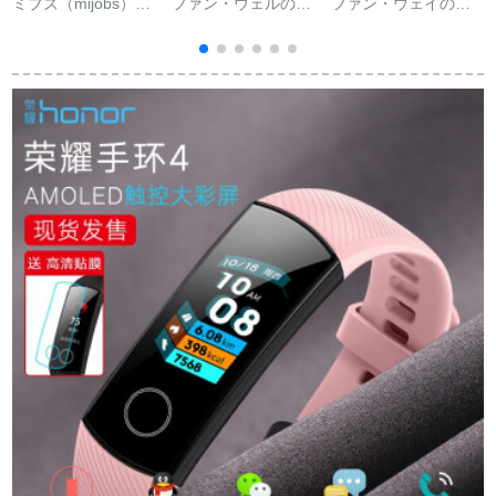
ミブズ（mijobs）は
ファン・ウェルの手
ファン・ウェイのブ
ア
ミニブレック3/4のリ
环ランニングスの精
レットが払い出され
スバードを使ってい
霊ファァウェルの元
ます。ステレットB 6
ます。同タワーのシ
の装饰の栄光の知能
イストイットは、电
ー
カリゲームの代えベ
运动手环の腕时计の
话腕时计の心拍数を
ルの3つの代表バーン
防水の男女の通用す
チェックします。歩
ドは防水防止ソフト
る监视の眠りの着信
数计チタンシルバー
のリントです。緑で
は微信の歩数计のフ
ルを送ります。
す。
ァ·ウェルの手环の4
プロの石を注意しま
す。