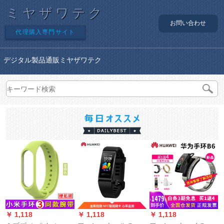
ミヤザワテク
お問い合わせ
代理購入専門サイト
デジタル製品通販ミヤザワテク
￥ 1,118
￥ 1,118
￥ 1,118
￥