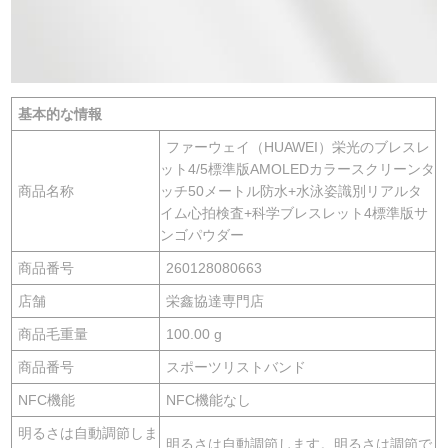
基本的な情報
ファーウェイ（HUAWEI）栄光のブレスレ
ット4/5標準版AMOLEDカラースクリーンタ
商品名称
ッチ50メートル防水+水泳姿識別リアルタ
イム心拍検査+科学ブレスレット4標準版サ
ンゴパウダー
商品番号
260128080663
店舗
栄鑫協達専門店
商品毛重量
100.00 g
商品番号
スポーツリストバンド
NFC機能
NFC機能なし
明るさは自動調節しま
明るさは自動調節します。明るさは調節で