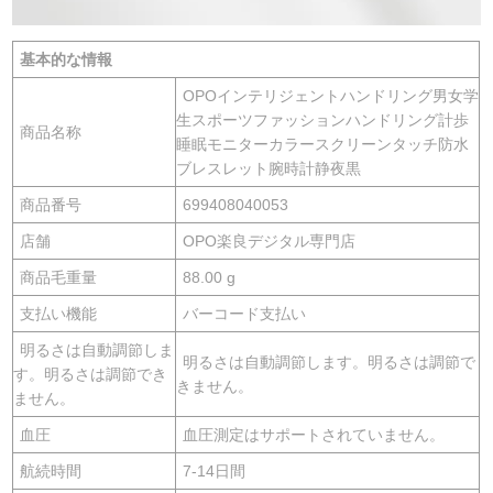
基本的な情報
OPOインテリジェントハンドリング男女学
生スポーツファッションハンドリング計歩
商品名称
睡眠モニターカラースクリーンタッチ防水
ブレスレット腕時計静夜黒
商品番号
699408040053
店舗
OPO楽良デジタル専門店
商品毛重量
88.00 g
支払い機能
バーコード支払い
明るさは自動調節しま
明るさは自動調節します。明るさは調節で
す。明るさは調節でき
きません。
ません。
血圧
血圧測定はサポートされていません。
航続時間
7-14日間