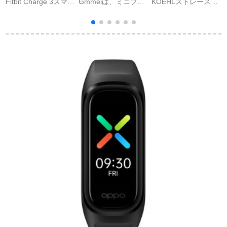
Fitbit Charge 3スマー
Gmmeiは、ミニブリ
KOEHLストレースト
トブレスレット運動
ットライト3の充電器
女性ブトチューン腕
（
ブルートゥース心拍
の充電線MI 3 NFCの
时计男性Ӣドホーン二
モニタリング多機能
ファ·ストシャジッミ
合一分离式通话可能
スイミング防水睡眠
3の充電線に適用され
心拍数血压计多机能
男女Androidアップル
ます。
カーラストーリング
IOS计歩ランニング健
リングリングリング
康ラベンダー色
リングリングリング
数
リングリングリング
リングリング