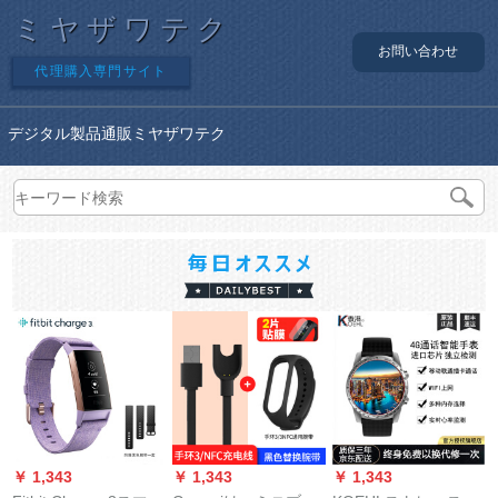
ミヤザワテク
お問い合わせ
代理購入専門サイト
デジタル製品通販ミヤザワテク
￥ 1,343
￥ 1,343
￥ 1,343
￥