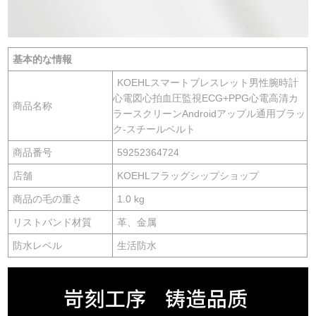
基本的な情報
KOEHLスマートブレスレット男性腕時計
心電図心拍血圧監視ECG+PPG心電高清カ
商品名称
ラースクリーンAndroidアップル通用ブラッ
ク-スチールベルト
商品番号
59252364724
店舗
KOEHLフラッグシップショップ
商品の毛の重さ
1.0 kg
リストバンド材質
革、金属
防水レベル
生活防水