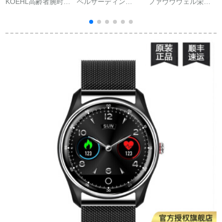
KOEHL高齢者腕时计
ベルサーディン
ファウウウェル栄光
F
カードド高齢者の心
（BERTHA
のブリストルA 2スポ
拍数を测定する血糖
DENTON）インテジ
ーツメーター健康防
血压心电図远隔监视
ット腕環血压血酸素
水腕時計ストレット
血环防走防止転倒黒
心拍数心電図脈拍カ
レットレット男女睡
【血糖送り器】
リー監視多機能防水
眠老人スドレッド2
運動腕時計時計がク
ラクク