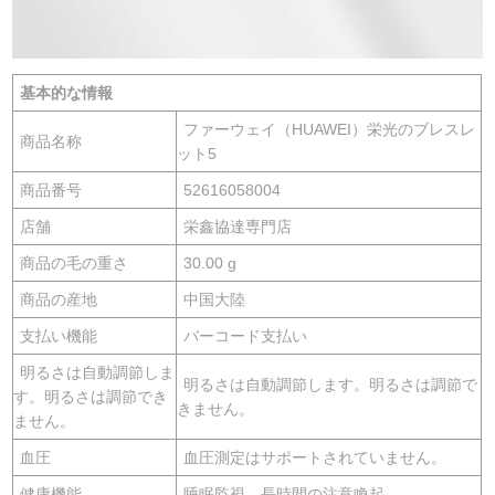
基本的な情報
ファーウェイ（HUAWEI）栄光のブレスレ
商品名称
ット5
商品番号
52616058004
店舗
栄鑫協達専門店
商品の毛の重さ
30.00 g
商品の産地
中国大陸
支払い機能
バーコード支払い
明るさは自動調節しま
明るさは自動調節します。明るさは調節で
す。明るさは調節でき
きません。
ません。
血圧
血圧測定はサポートされていません。
健康機能
睡眠監視、長時間の注意喚起