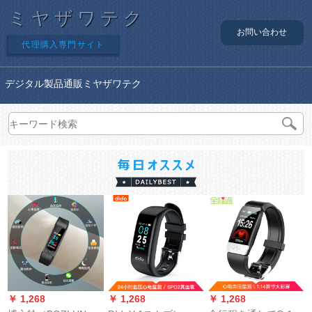
ミヤザワテク
お問い合わせ
代理購入専門サイト
デジタル製品通販ミヤザワテク
￥ 1,268
￥ 1,268
￥ 1,268
￥