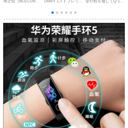
博之轮（BOZLUN）
DIdoY 1ストブレッド
全行程を通してQ 1 S
血压心拍数カーラス
SPO 2真血酸検査24
心電図知能者リング
トーリングリングリ
时间血压心拍数ECG
心拍血压心心动悸モ
（
ングリングリングハ
ダンベル心電健康
ーニタリングカーラ
ーンリング男女健康
moni taring男性女性
ストール多機能ブロ
计スティッグ男女健
腕时计汎用フューエ
ックトゥルス防水運
康计ステー睡眠モニ
ルウー栄光小米帯
動腕時計老人男女通
リング着信息注意报
用黒。
サイポートレート
Android B 30黒【ア
リタム健康注意】