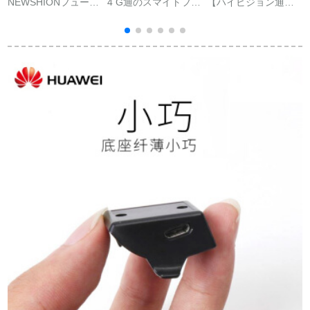
NEWSHIONフュージ
4 G通のスマイトフォ
【ハイビジョン通話
ョンは、マルチファ
ックスは防水长寿男
音楽+フルスクリーン
ンクション心電図の
女学【四核】シルバ
タッチ制御】スマー
数を心電図で示しま
ード＋ホワイトバー
トブレスレット男性
す。円スクリーンは
ド3 G＋32 Gを実行
血圧心拍分離式
フュージョンと
します。
Bluetoothイヤホン通
Android男女兼用のス
話ハンドリング二合
ポライトです。
一カラースクリーン
防水スポーツブレス
レット腕時計女性通
用黒ゴム【フルスク
リーンタッチ+防水
+通話音楽+旗艦版】