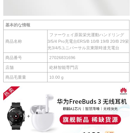
基本的な情報
ファーウェイ原装栄光運動ハンドリング
商品名称
3/5/4 Pro充電台ERS/B 10/B 19/B 20/B 29栄
光3/4/5ユニバーサル京東限時達充電台
商品番号
27026831696
店舗
屹林智能専門店
商品毛重量
10.00 g