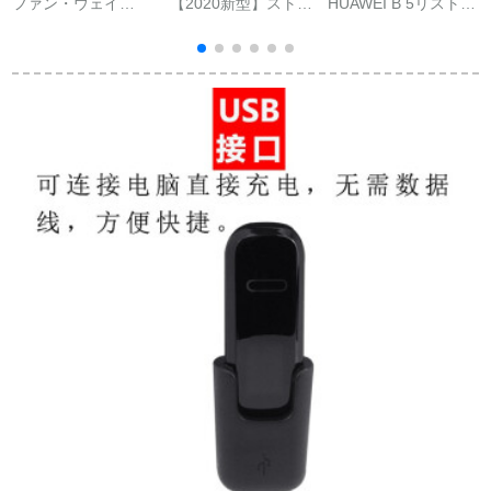
ファン・ウェイ
【2020新型】ストレ
HUAWEI B 5リストバ
(HUAWEI)B 5スマイ
ードスタッド測定血
ンドスマートスポー
トブラストラックb 3
压心拍运动ハンティ
ツリスト男女ブルー
カーストバードB 3青
ング男性防水计ステ
トゥースイヤホン通
春版金属鋼バーンバ
アリングブロックブ
話腕時計心拍監視ビ
ードバード
ロック多机能腕时计
ジネス版防水歩数計
女性にアプロプロポ
カラースクリーンタ
ーファァァ◇ウェル栄
ッチ制御ファッショ
光防水防水ダイバー
ンB 3アップグレード
モデルファーウェイB
5オリジナルブラック
イヤホン（ベルトと
台座を含まない）