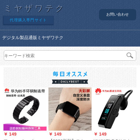
ミヤザワテク
お問い合わせ
代理購入専門サイト
デジタル製品通販ミヤザワテク
￥ 149
￥ 149
￥ 149
￥