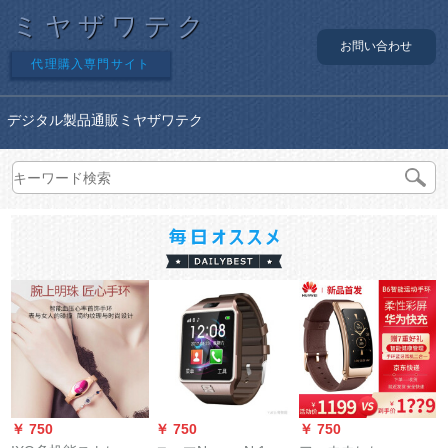
ミヤザワテク
お問い合わせ
代理購入専門サイト
デジタル製品通販ミヤザワテク
￥ 750
￥ 750
￥ 750
￥