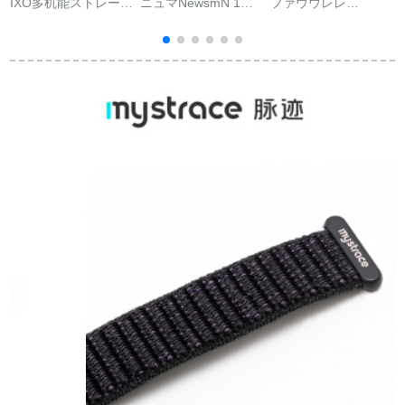
IXO多机能ストレード
ニュマNewsmN 1ス
ファウウレレ
女性の心拍血压眠モ
ト腕時計Bluetooth通
(HUAWEI)ブレッド6
ニター心拍健康诊断
話カードMP 3写真撮
スポライト6スポライ
运动腕时计ブロック
影アニメーションレ
トB 5アレックス5ア
ストールAndroid泛用
ストバーン銀色録音
レンジャードレッド
シーザーリングリン
ビディオ1-32 G
腕通话
グリング