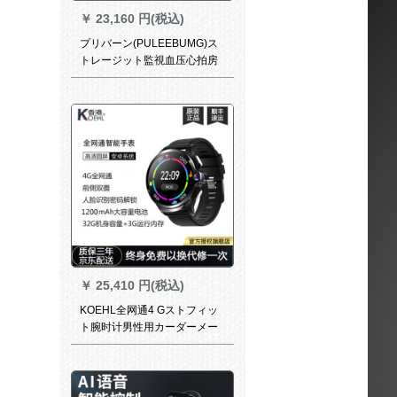
￥
23,160 円(税込)
プリバーン(PULEEBUMG)ス
トレージット監視血压心拍房
震動心脏远隔警报老人健康腕
时计GPS测位电话绅士ブラク
(シリカゲルアールドックス正
しい礼箱)
￥
25,410 円(税込)
KOEHL全网通4 Gストフィッ
ト腕时计男性用カーダーメー
ル多机能WiFi do to-n黒科黒