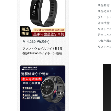
商品毛重量：
ブルート
健康機能
リストバ
防水レベ
￥
4,260 円(税込)
リストバ
ファン・ウェイスマイトB 3青
春版Bluetoothイヤホーン通话
腕时计男女健康运动5スポーツ
防水知能警告睡眠Android app
通用b 5 B 3青春版リバズトラ
ック