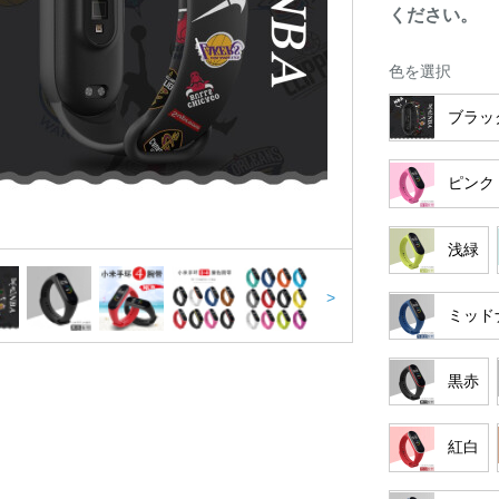
ください。
色を選択
ブラッ
ピンク
浅緑
>
ミッド
黒赤
紅白