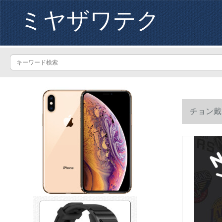
ミヤザワテク
チョン戴
ンテテテテ
ススススス
ススススス