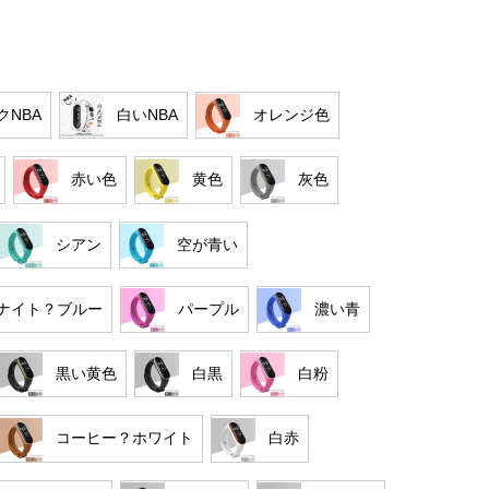
クNBA
白いNBA
オレンジ色
赤い色
黄色
灰色
シアン
空が青い
ナイト？ブルー
パープル
濃い青
黒い黄色
白黒
白粉
コーヒー？ホワイト
白赤