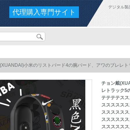
デジタル製
代理購入専門サイト
(XUANDAI)小米のリストバード4の腕バード、アワのブレレトラ
テテスススススススススススススススススススススススススス
チョン戴(XU
レトラック5の
スススススススススススススススススススススススススススス
テテテテスス
スススススス
スススススススススススススススススススススススススススス
スススススス
スススススス
スススススス