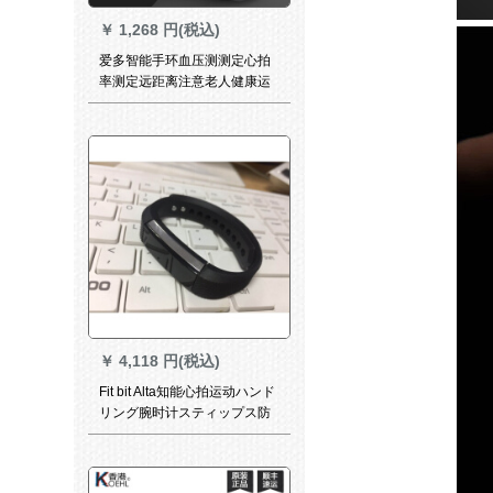
￥
1,268 円(税込)
爱多智能手环血压测测定心拍
率测定远距离注意老人健康运
动屋外ライニング歩数器Aiカ
ラーン防水多机能腕时计曜石
黒-新型(同时にマイクローテー
ション运动に対応)
￥
4,118 円(税込)
Fit bit Alta知能心拍运动ハンド
リング腕时计スティップス防
水监视アルタ紫ビッツ【展示
机】