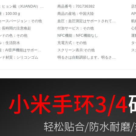
商品名称：ヒョン戴（XUANDAI）小米のリストバンド4の腕時計バンドの潮の札の小さい米の腕輪5を交換して3 nfc版の腕時計のバンドの3,4世代の知能のスポーツの腕輪のシリカゲルの腕時計のバンドの黒色のNBAの小さい米の腕輪の3/4の腕時計のバンドを持ちます（通用するNFC版）
商品番号：701736382
100.00 g
商品の産地：中国大陸
ゥースバージョン：その他
血圧：血圧測定はサポートされていません。
航
：長時間の注意喚起
付加サービス：その他
ンドの色：その他
NFC機能：NFC機能なし
運
ル：生活防水
充電方式：その他
タ
AI音声機能：AI音声機能はサポートされていません。
スクリーン表示:その他
ス
ンド材質：シリコンゴム
明るさは自動調節します。明るさは調節できません。