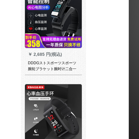
￥
2,685 円(税込)
DDDGストスポーツスポーツ
腕轮ブラケット腕时计二合一
通话手轮电话血压心率健康睡
眠监视多机能アクアブラケッ
ト