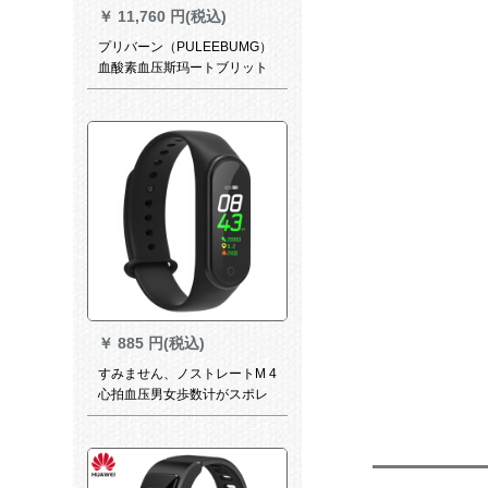
￥
11,760 円(税込)
プリバーン（PULEEBUMG）
血酸素血压斯玛ートブリット
ライト心電図モニター多機能
防水測定脈拍男女健康アール
Android黒【新品PES 4.0技術/
測定は正しい】
￥
885 円(税込)
すみません、ノストレートM 4
心拍血压男女歩数计がスポレ
ートを身につけています。フ
ァウウの三星携帯帯電話通用
科学技術ブロック4世代