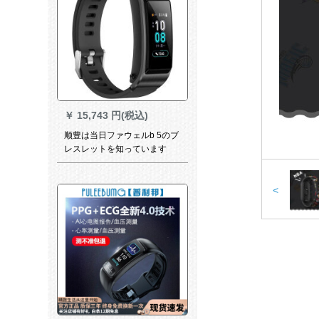
￥
15,743 円(税込)
顺豊は当日ファウェルb 5のブ
レスレットを知っています
が、カラーストリングを出し
て、睡眠运动ブロックトゥル
スホーンを计歩します。防水
<
二合一は電話で出ることと、
出る多機能は腕時計を身につ
けることです。