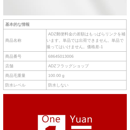
基本的な情報
ADZ郵便料金の差額はもっぱらリンクを補
商品名称
います。単品では出荷できません。単品で
撮ってはいけません。価格差-1
商品番号
68645013006
店舗
ADZフラッグショップ
商品毛重量
100.00 g
防水レベル
防水しない