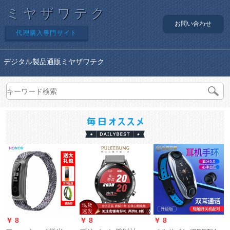
ミヤザワテク
お問い合わせ
代理購入専門サイト
デジタル製品通販ミヤザワテク
￥ 8
￥ 8
￥ 8
￥