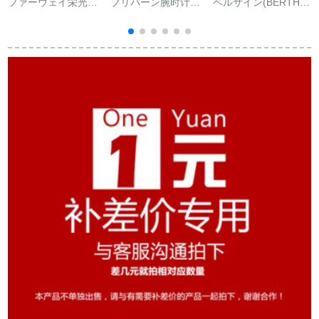
ファーウェイ栄光の
プリバーン腕时计心
ベルサイン(BERTHA
ブレスレット5バスケ
拍数血压血酸素超长
DENTON)スマイトブ
ットボール版の精霊
継続航法歩数计斯po-
ラストストストスト
データ監視ブルート
tsハーディング
ストストストストス
ゥース多機能運動防
Android Att汎用グー
トストストリッツ防
康
水ランニング姿勢指
レ【体温高警报＋精
水腕时计シバモニタ
導インテリジェント
巧な文字盘は心のま
ー
ハンドリング歩数計
まに変更します】
電子腕時計男女健康
灰色（灰緑のリスト
バンドの交換を送る
+貼る膜）