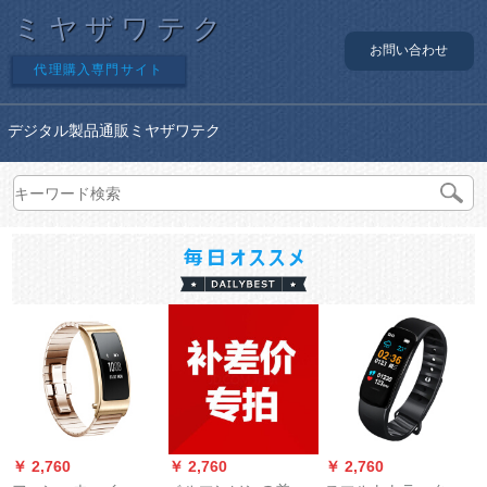
ミヤザワテク
お問い合わせ
代理購入専門サイト
デジタル製品通販ミヤザワテク
￥ 2,760
￥ 2,760
￥ 2,760
￥