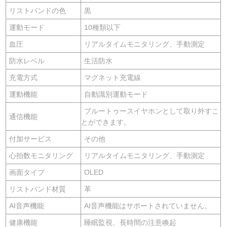
リストバンドの色
黒
運動モード
10種類以下
血圧
リアルタイムモニタリング、手動測定
防水レベル
生活防水
充電方式
マグネット充電線
運動機能
自動識別運動モード
ブルートゥースイヤホンとして取り外すこ
通信機能
とができます。
付加サービス
その他
心拍数モニタリング
リアルタイムモニタリング、手動測定
画面タイプ
OLED
リストバンド材質
革
AI音声機能
AI音声機能はサポートされていません。
健康機能
睡眠監視、長時間の注意喚起