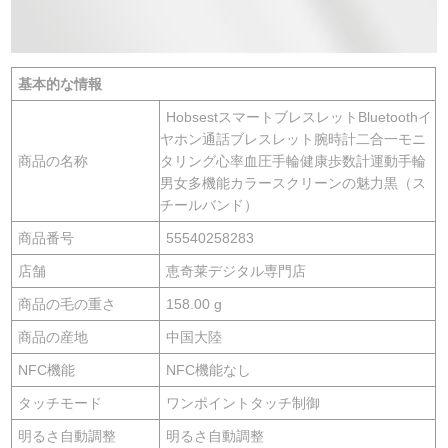
基本的な情報
HobsestスマートブレスレットBluetoothイ
ヤホン通話ブレスレット腕時計二合一モニ
商品の名称
タリング心率血圧手輪健康歩数計運動手輪
男女多機能カラースクリーンの魅力黒（ス
チールバンド）
商品番号
55540258283
店舗
恵奇莱デジタル専門店
商品の毛の重さ
158.00 g
商品の産地
中国大陸
NFC機能
NFC機能なし
タッチモード
ワンポイントタッチ制御
明るさ自動調整
明るさ自動調整