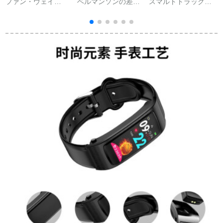
ファン・ウェイ
ベルマンソンの差額
スマルトトラックハ
(HUAWEI)ファウェル
専用リンクはカスタ
ートフル睡眠监视カ
レ
B 3スマイトリングリ
マーサービスと確認
ーラスキー强化版
ングリングリングリ
してから注文してく
【防水アープド＋品
ングリングリストリ
ださい。誤撮して出
质保证＋充电サービ
ストリストリストリ
荷しないようにして
ス】
スト腕时计カースタ
ください。
ムバーンドルドルド
A
ル皮时计シリカゲル
バード台座金-ストシ
ングル