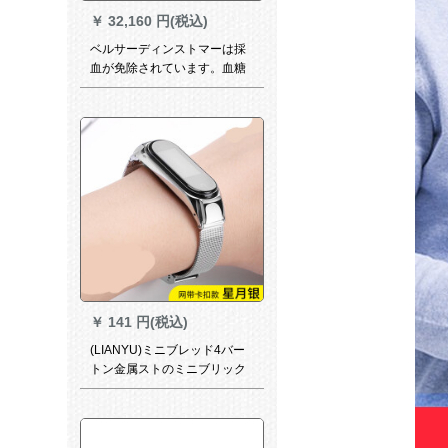
￥
32,160 円(税込)
ベルサーディンストマーは採
血が免除されています。血糖
値を測定する家庭用モニター
の体温血圧を測定します。高
精度腕時計ブライクです。
￥
141 円(税込)
(LIANYU)ミニブレッド4バー
トン金属ストのミニブリック
トラック3リントンNFC泛用知
能運動4バード磁気吸収4世代-
ネルネルバードの代引きに使
います。