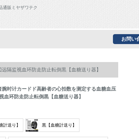
品通販ミヤザワテク
お問い
図远隔监视血环防走防止転倒黒【血糖送り器】
齢者腕时计カードド高齢者の心拍数を测定する血糖血压
视血环防走防止転倒黒【血糖送り器】
糖計送り】
黒【血糖計送り】