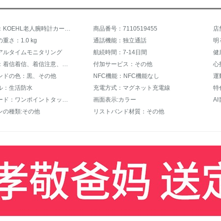
商品名称：KOEHL老人腕時計カード高齢者の心拍数を測定する血糖血圧心電図遠隔監視血酸素の腕輪が迷子にならないようにする。
商品番号：7110519455
重さ：1.0 kg
通話機能：独立通話
明
アルタイムモニタリング
航続時間：7-14日間
通信機能：着信着信、着信注意、メッセージの注意
付加サービス：その他
ンドの色：黒、その他
NFC機能：NFC機能なし
運
ル：生活防水
充電方式：マグネット充電線
特
タッチモード：ワンポイントタッチ制御
画面表示:カラー
ンの種類:その他
リストバンド材質：その他