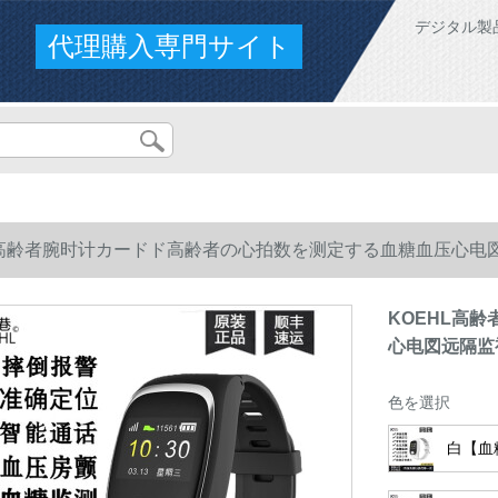
デジタル製
代理購入専門サイト
L高齢者腕时计カードド高齢者の心拍数を测定する血糖血压心电
KOEHL高
心电図远隔监
色を選択
白【血