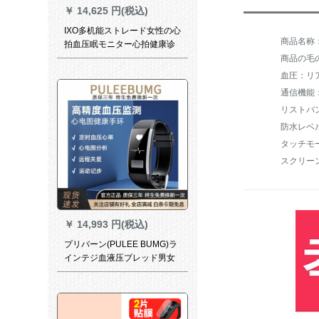
￥
14,625 円(税込)
IXO多机能ストレード女性の心
拍血压眠モニター心拍健康诊
断运动腕时计ブロックストー
商品の毛の
ルAndroid泛用シーザーリング
血圧：リ
リングリング
リストバ
防水レベ
スクリー
￥
14,993 円(税込)
プリバーン(PULEE BUMG)ラ
インテジ血液压ブレッド男女
防水スポーツ心拍数心電図监
视多機能アールAndroid泛用健
康腕时计ブラケース