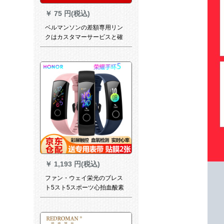
￥
75 円(税込)
ベルマンソンの差額専用リン
クはカスタマーサービスと確
認してから注文してくださ
い。誤撮して出荷しないよう
にしてください。
￥
1,193 円(税込)
ファン・ウェイ栄光のブレス
ト5スト5スポーツ心拍血酸素
3色4种类のオープロNFCはバ
ーストボイル版i栄光のブレッ
ドストーン5标准版。