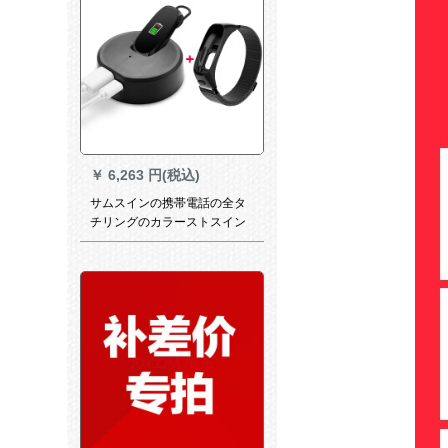
￥
6,263 円(税込)
サムスインの携帯電話の全タ
チリングのカラーストスイン
の多機能防水運動の分離式を
適用して通話することができ
ます。ストレーストの
Bluetoothイヤホーンの二合一
は電話の心拍数の男女の
Bluetooth腕時計の黒スジに続
きます。