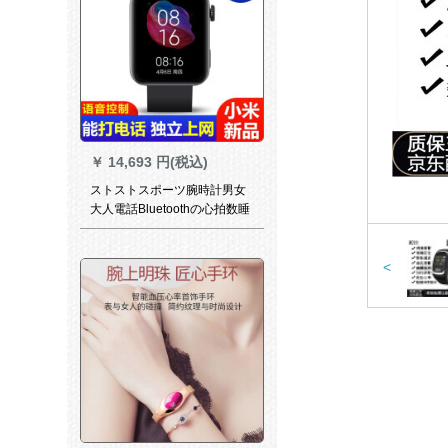
￥
14,693 円(税込)
ストストスポーツ腕時計男女
大人電話Bluetoothの心拍数睡
眠防水NFC basの支付きハー
ンドリングWIFIリングリング
リングリングリングリングリ
<
ング上の小愛音音制御ミニ腕
時計標準版-典雅黒