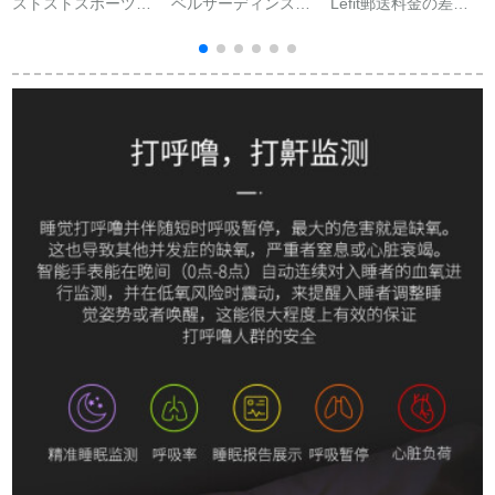
ストストスポーツ腕
ベルサーディンスト
Lefit郵送料金の差額
時計男女大人電話
マーは採血が免除さ
リンク
Bluetoothの心拍数睡
れています。血糖値
眠防水NFC basの支
を測定する家庭用モ
付きハーンドリング
ニターの体温血圧を
WIFIリングリングリ
測定します。高精度
ングリングリングリ
腕時計ブライクで
ングリング上の小愛
す。
音音制御ミニ腕時計
標準版-典雅黒
3