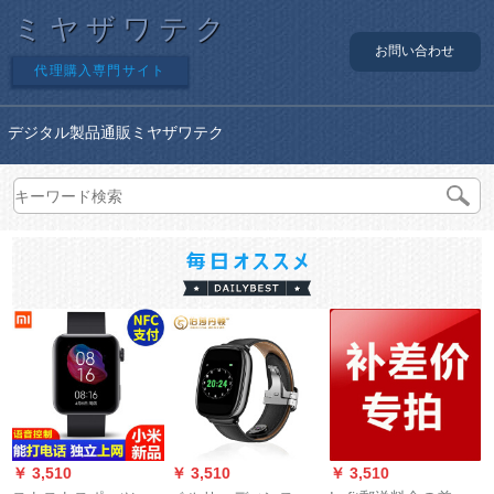
ミヤザワテク
お問い合わせ
代理購入専門サイト
デジタル製品通販ミヤザワテク
￥ 3,510
￥ 3,510
￥ 3,510
￥