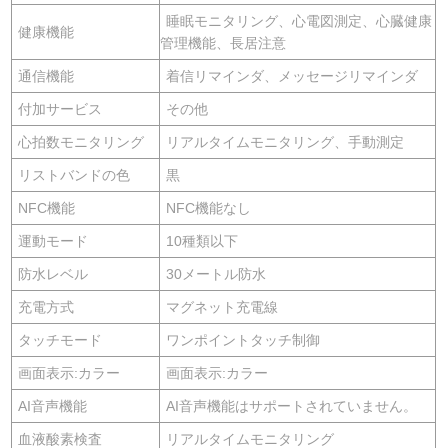
睡眠モニタリング、心電図測定、心臓健康
健康機能
管理機能、長居注意
通信機能
着信リマインダ、メッセージリマインダ
付加サービス
その他
心拍数モニタリング
リアルタイムモニタリング、手動測定
リストバンドの色
黒
NFC機能
NFC機能なし
運動モード
10種類以下
防水レベル
30メートル防水
充電方式
マグネット充電線
タッチモード
ワンポイントタッチ制御
画面表示:カラー
画面表示:カラー
AI音声機能
AI音声機能はサポートされていません。
血液酸素検査
リアルタイムモニタリング