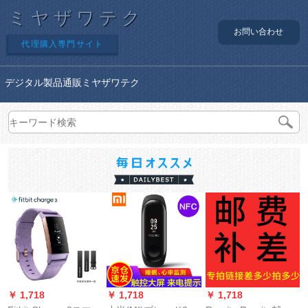
ミヤザワテク
お問い合わせ
代理購入専門サイト
デジタル製品通販ミヤザワテク
￥ 1,718
￥ 1,718
￥ 1,718
￥