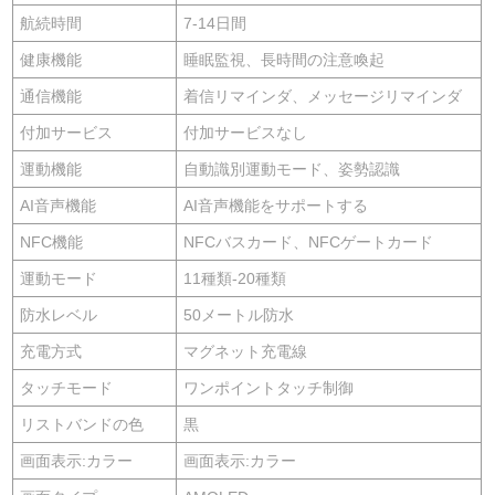
航続時間
7-14日間
健康機能
睡眠監視、長時間の注意喚起
通信機能
着信リマインダ、メッセージリマインダ
付加サービス
付加サービスなし
運動機能
自動識別運動モード、姿勢認識
AI音声機能
AI音声機能をサポートする
NFC機能
NFCバスカード、NFCゲートカード
運動モード
11種類-20種類
防水レベル
50メートル防水
充電方式
マグネット充電線
タッチモード
ワンポイントタッチ制御
リストバンドの色
黒
画面表示:カラー
画面表示:カラー