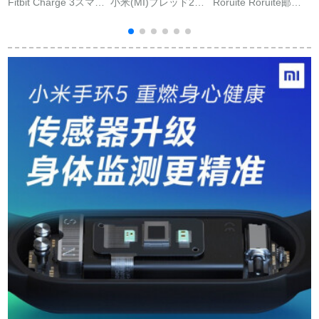
Fitbit Charge 3スマー
小米(MI)ブレッド2代
Roruite Roruite邮便
トブレスレット運動
3代/3代nfc版スマイト
料の差额を补うため
ブルートゥース心拍
スポーツスポーツス
に専门的に使うリン
モニタリング多機能
ポーツスポーツツブ
クは一元です。
スイミング防水睡眠
レット男女防水腕時
男女Androidアップル
計ハートバー4歩数計
IOS计歩ランニング健
ミネブレット3代NFC
康ラベンダー色
版