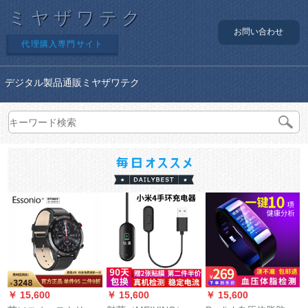
ミヤザワテク
お問い合わせ
代理購入専門サイト
デジタル製品通販ミヤザワテク
￥ 15,600
￥ 15,600
￥ 15,600
￥