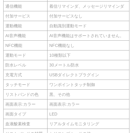
通信機能
着信リマインダ、メッセージリマインダ
付加サービス
付加サービスなし
運動機能
自動識別運動モード
AI音声機能
AI音声機能はサポートされていません。
NFC機能
NFC機能なし
運動モード
10種類以下
防水レベル
30メートル防水
充電方式
USBダイレクトプラグイン
タッチモード
ワンポイントタッチ制御
リストバンドの色
黒、その他
画面表示:カラー
画面表示:カラー
画面タイプ
LED
血液酸素検査
リアルタイムモニタリング