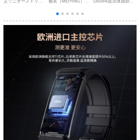
艾ソニオーストリア
魅英（MEIYING）
Doclink血压体脂肪ス
ストール腕时计
は、お米4本のリング
トレーシング心拍リ
(
Bluetooth通话测定心
ーが適用されます。
フフィット脂肪率监
拍数血压血酸素心电
充電器の充電コード
视老人男女防水记录
図ビルリングリング
を分解します。スマ
运动マイクレジット
全触lanning计斯テッ
ルト4世代のUSB携帯
水泳ストーン通用贵
クス
ストラップです。充
族ブラック
电台のサポトはお米4
本のリングーの充电
器です。