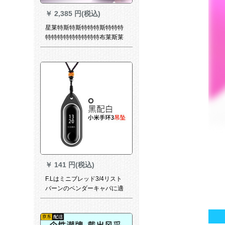
￥
2,385 円(税込)
星莱特斯特斯特特特斯特特特
特特特特特特特特特布莱斯莱
特特特特特特防水老人健康血
压心拍数医疗心電図监视测定
计斯迪多机能腕时计ファァァ·
ウェル小米高精度ECG
Android Att通用ECG+PPG心
電版
￥
141 円(税込)
F.Lはミニブレッド3/4リスト
バーンのペンダーキャバに適
用されます。スマルトの4世代
の个性を守る多彩なブルート
を交换します。