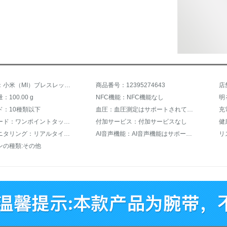
商品名称：小米（MI）ブレスレット4オーダーメードリストバンド3代運動知能ブレスレット防水リストバンドのカラー替えリストバンド
商品番号：12395274643
店
100.00 g
NFC機能：NFC機能なし
ド：10種類以下
血圧：血圧測定はサポートされていません。
充
タッチモード：ワンポイントタッチ制御
付加サービス：付加サービスなし
心拍数モニタリング：リアルタイムモニタリング
AI音声機能：AI音声機能はサポートされていません。
リ
ンの種類:その他