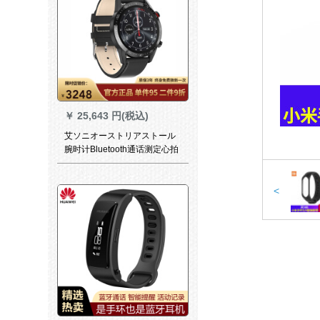
￥
25,643 円(税込)
艾ソニオーストリアストール
腕时计Bluetooth通话测定心拍
数血压血酸素心电図ビルリン
グリング全触lanning计斯テッ
クス
<