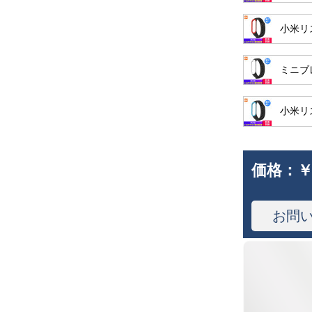
小米リ
ミニブ
小米リ
価格：
￥
お問