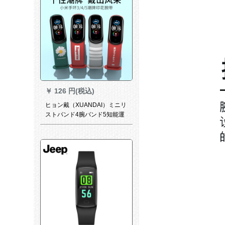
￥
126 円(税込)
ヒョン戴（XUANDAI）ミニリ
ストバンド4腕バンド5知能運
動リストバンド3交替バンド
3,4世代ハンドリングアクセサ
リーnfc版シリカゲル個性的な
キャラクターリストバンドカ
ラープリントリストバンド-
SUPミニブレスレット
4/3/NFC汎用