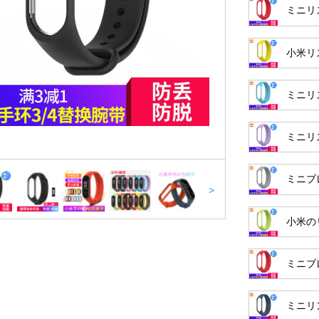
ミニリ
小米リ
ミニリ
ミニリ
ミニブ
>
小米の
ミニブ
ミニリ