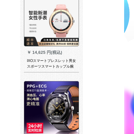
ダイバー
￥
14,625 円(税込)
IXOスマートブレスレット男女
スポーツスマートカップル腕
時計心拍血圧血酸素多機能ラ
ンニング健康腕時計はアップ
ルファーウェイの三星多機能
腕輪の女神の粉に適用されま
す。