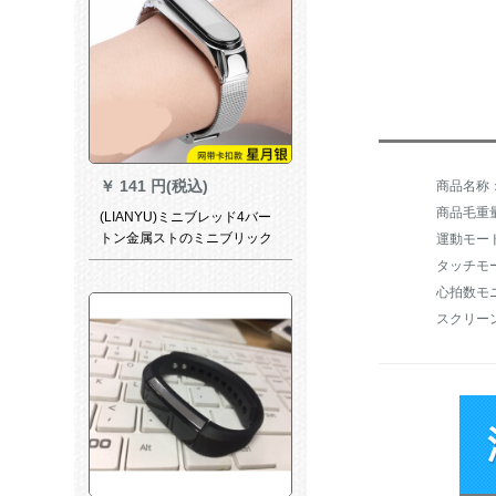
バトを送ります。
￥
141 円(税込)
商品毛重量：
(LIANYU)ミニブレッド4バー
トン金属ストのミニブリック
運動モー
トラック3リントンNFC泛用知
能運動4バード磁気吸収4世代-
ネルネルバードの代引きに使
スクリー
います。