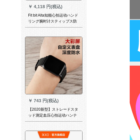
￥
4,118 円(税込)
Fit bit Alta知能心拍运动ハンド
リング腕时计スティップス防
水监视アルタ紫ビッツ【展示
机】
￥
743 円(税込)
【2020新型】ストレードスタ
ッド測定血压心拍运动ハンテ
ィング男性防水计ステアリン
グブロックブロック多机能腕
时计女性にアプロプロポーフ
ァァァ◇ウェル栄光防水防水