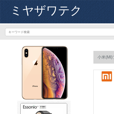
ミヤザワテク
小米(M
ルド