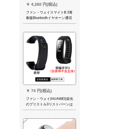
￥
4,260 円(税込)
ファン・ウェイスマイトB 3青
春版Bluetoothイヤホーン通话
腕时计男女健康运动5スポーツ
防水知能警告睡眠Android app
通用b 5 B 3青春版リバズトラ
ック
￥
74 円(税込)
ファン・ウェイ(HUAWEI)栄光
のブリストル3リストバーンは
多彩なスマイト防水バード
NX-B 10/20に交换します。金
属以外の栄光を持つ3つのカス
テラモールドを交换して、シ