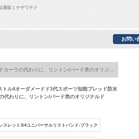
品通販ミヤザワテク
お問い
ンドカーラの代わりに、リントン/バード类のオリジナ
ブリストル4オーダメードド3代スポーツ知能ブレッド防水
の代わりに、リントン/バード类のオリジナルド
レスレット3/4ユニバーサルリストバンド-ブラック