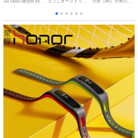
Jul calaの新型B 45カ
エソニオーストリア
小米（MI）小米のリ
F
ラーストストストー
アレアブロックドス
フトバード5/NFCカ
m
レット【】心拍血压
トウォーウォーウォ
ストバーンのリトル
多运动モアドブラー
ー、心拍血酸素円ス
バード5は、ユニバー
る
クリーン全触控运动
ドの交换多彩な个性
计划スパーリングリ
的なスタイルのリフ
ングジップ睡眠监视
ァンドを装备しまし
カメレオン防水カメ
た。
レオン防水