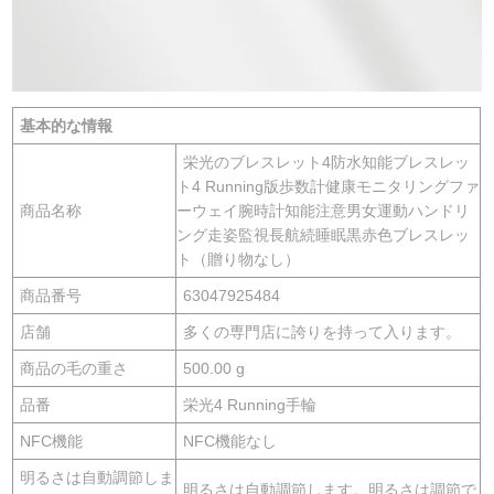
基本的な情報
栄光のブレスレット4防水知能ブレスレッ
ト4 Running版歩数計健康モニタリングファ
商品名称
ーウェイ腕時計知能注意男女運動ハンドリ
ング走姿監視長航続睡眠黒赤色ブレスレッ
ト（贈り物なし）
商品番号
63047925484
店舗
多くの専門店に誇りを持って入ります。
商品の毛の重さ
500.00 g
品番
栄光4 Running手輪
NFC機能
NFC機能なし
明るさは自動調節しま
明るさは自動調節します。明るさは調節で