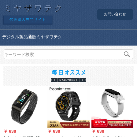
ミヤザワテク
お問い合わせ
代理購入専門サイト
デジタル製品通販ミヤザワテク
￥ 638
￥ 638
￥ 638
￥