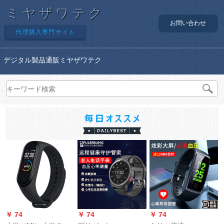
ミヤザワテク
お問い合わせ
代理購入専門サイト
デジタル製品通販ミヤザワテク
￥ 74
￥ 74
￥ 74
￥