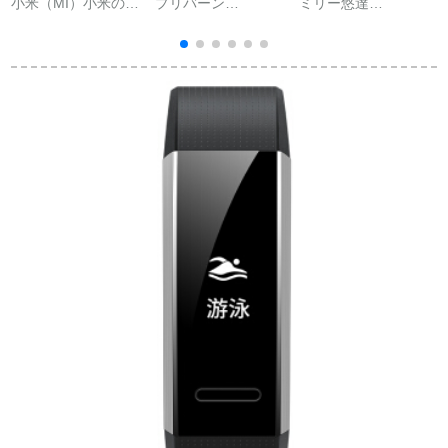
小米（MI）小米のハ
プリバーン
ミリー悠達
ニ
ンドルリング4色のス
(PULEEBUMG)スト
(MEYUDA)インテッ
ト
クリーン心拍运动ハ
レージット監視血压
クス時計多機能防水
ントリングの竞泳ぎ
心拍房震動心脏远隔
画面歩歩腕時計学生
の姿势は50メトルの
警报老人健康腕时计
表【信拒＋WeChat運
防水6轴感知歩数计の
GPS测位电话绅士ブ
動＋24時間心拍血压
ビ
小米のハドリング4黒
ラク(シリカゲルアー
科学技術】ブラケッ
の标准装备を认识し
ルドックス正しい礼
ト科学技術
ます。
箱)