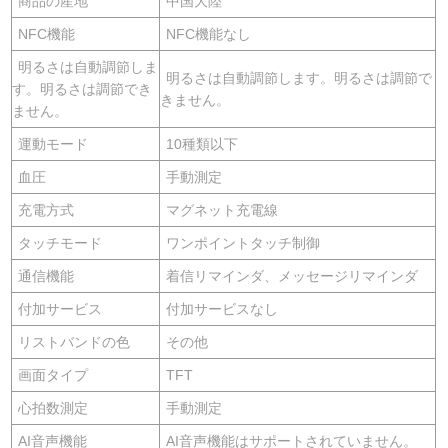
商品の産地
中国大陸
NFC機能
NFC機能なし
明るさは自動調節しま
明るさは自動調節します。明るさは調節で
す。明るさは調節でき
きません。
ません。
運動モード
10種類以下
血圧
手動測定
充電方式
マグネット充電線
タッチモード
ワンポイントタッチ制御
通信機能
着信リマインダ、メッセージリマインダ
付加サービス
付加サービスなし
リストバンドの色
その他
画面タイプ
TFT
心拍数測定
手動測定
AI音声機能
AI音声機能はサポートされていません。