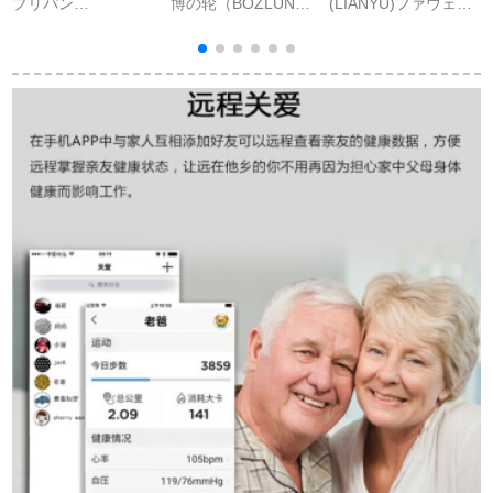
プリパン
博の轮（BOZLUN）
(LIANYU)ファウェル
K
(PULEEBUMG)ライ
スイスポツの腕轮フ
栄光4ブレスト4
ンリストリストリス
ァァウェル小米通用
NFC/4 Running版充
トリストリストリス
の腕轮の男女の腕时
電器充電ケベルベル
トリストリスト男女
计は心拍を测って电
のデカスポーツスポ
の血压心拍数心電図
话して歩数计の防水
ーツセク4 running/フ
リ
フウイール防水運動
のカープを表しま
ァウェル3 e 3版充電
健康腕時計時計クラ
す。
器-ブラック
ークスキースキー68
防水光学センシング