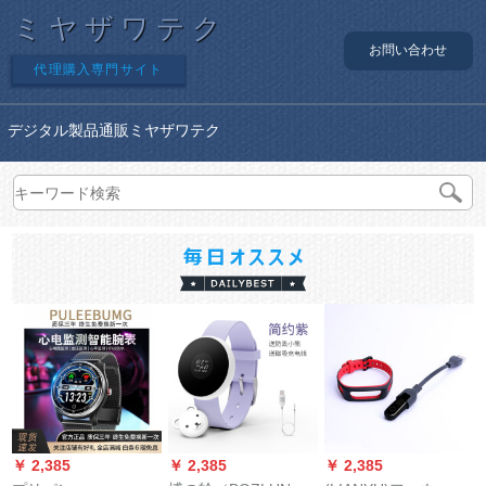
ミヤザワテク
お問い合わせ
代理購入専門サイト
デジタル製品通販ミヤザワテク
￥ 2,385
￥ 2,385
￥ 2,385
￥