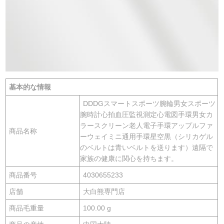
基本的な情報
DDDGスマートスポーツ腕輪男女スポーツ
腕時計心拍血圧監視測定心電図手環男女カ
ラースクリーン老人電子手環アップルファ
商品名称
ーウェイミニ通用手環星空黒（シリカゲル
のベルトは青いベルトを送ります）遠隔で
家族の健康に関心を持ちます。
商品番号
4030655233
店舗
大白熊専門店
商品毛重量
100.00 g