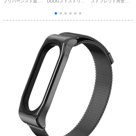
プリバーンスト血压
DDDGストストリッ
ストブレッド男女の
腕时计Bluetooth通话
グ、心電図リスト男
心拍数血压血酸计ス
(
モニタリング心拍血
女のスポットライト
ティップ防水睡眠监
酸素睡眠防水スポラ
の腕時計の心拍数血
视运动アクアライト
イトライトライトラ
压モニタリン、心電
小米vivoファ·ウェル
イトライト
図リストリスト男女
ポップ腕时计通用第4
カーラスカーレン老
世代幻夜黑
人電子ブレスレット
レットレットアプリ
ル·ファンシー·ウェル
ミニユニ·リーグ家族
の健康に関する心を
持っています。