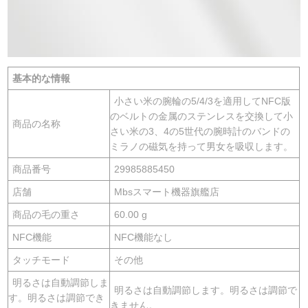
基本的な情報
小さい米の腕輪の5/4/3を適用してNFC版
のベルトの金属のステンレスを交換して小
商品の名称
さい米の3、4の5世代の腕時計のバンドの
ミラノの磁気を持って男女を吸収します。
商品番号
29985885450
店舗
Mbsスマート機器旗艦店
商品の毛の重さ
60.00 g
NFC機能
NFC機能なし
タッチモード
その他
明るさは自動調節しま
明るさは自動調節します。明るさは調節で
す。明るさは調節でき
きません。