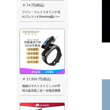
￥
74 円(税込)
ファン・ウェイイオリジナ光
のブレスト4 Running版バー
ンド3 E/4 Eリストバーン栄光
のブリストレーション5バース
トル版知るスポーツはカルト
を持っている男女を交互にす
ることができます。
￥
17,850 円(税込)
瑞德ロマストストリッジの手
环の血压检二合一分电话测测
定心拍助手多机能腕时计クラ
ジックク