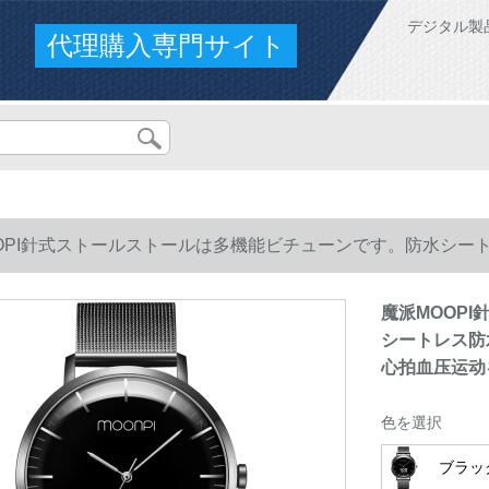
デジタル製
代理購入専門サイト
OPI針式ストールストールは多機能ビチューンです。防水シー
拍血压运动を注意します。
魔派MOOP
シートレス防
心拍血压运动
色を選択
ブラッ