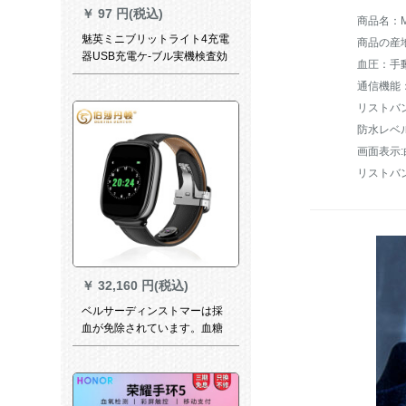
￥
97 円(税込)
商品名：M
魅英ミニブリットライト4充電
商品の産
器USB充電ケ-ブル実機検査効
血圧：手
率的で便利なNFC版4世代スポ
ットライトテレビミックス4充
電器ミニ4充電器【NFC版共
リストバ
通】
防水レベ
画面表示:
リストバ
￥
32,160 円(税込)
ベルサーディンストマーは採
血が免除されています。血糖
値を測定する家庭用モニター
の体温血圧を測定します。高
精度腕時計ブライクです。