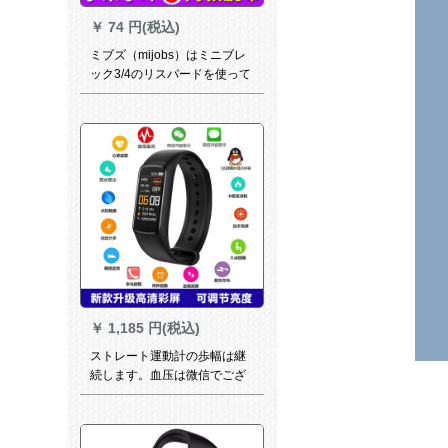
￥
74 円(税込)
ミブズ（mijobs）はミニブレ
ック3/4のリスバードを使って
います。同タワーのシカリゲ
ームの代えベルの3つの代表バ
ーンドは防水防止ソフトのリ
ントです。緑です。
￥
1,185 円(税込)
ストレート運動計の歩幅は継
続します。血压は微信でござ
います。生活防水のAndroid
apple共通の新型百合黒【微信
運動＋明さ調節可能＋防水】