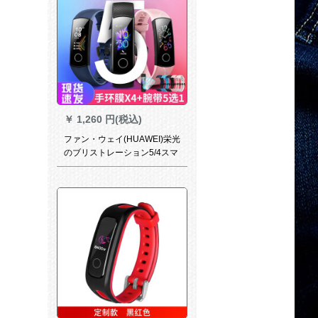
￥
1,260 円(税込)
ファン・ウェイ(HUAWEI)栄光
のブリストレーション5/4スマ
ット5/4ストップスポーツスポ
ーツスポーツスポーツスポー
ツスポーツスポーツコースコ
ースコースコースコース全触
控防水泳動姿勢識別水泳歩数
計心率監視ブロックトゥドゥ
ン男女腕時計時計栄光のブラ
イト5