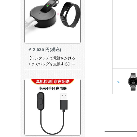
￥
2,535 円(税込)
【ワンタッチで電話をかける
＋水でバッグを交換する】ス
トレースレスレスレスレスレ
スレスレスレス心拍数ブラス
トストストストストストスト
<
ストリット電話手輪二合一カ
ルレスリングリング腕時計優
雅なバイパス＋グラマー【防
水＋カラーレン＋通話音楽＋
血压心拍数】