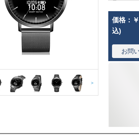
価格：
￥
込)
お問
>