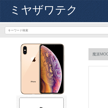
ミヤザワテク
魔派MO
します。心