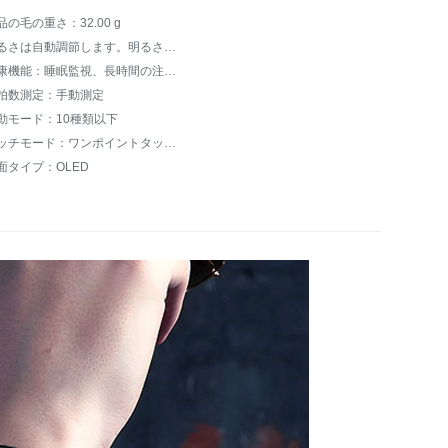
品の毛の重さ：32.00 g
明るさは自動調節します。明るさは調節できません。
健康機能：睡眠監視、長時間の注意喚起
拍数測定：手動測定
動モード：10種類以下
タッチモード：ワンポイントタッチ制御
面タイプ：OLED