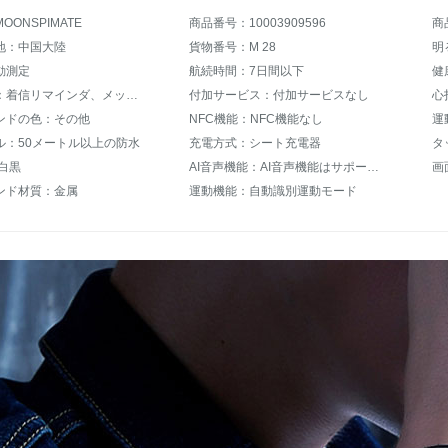
OONSPIMATE
商品番号：10003909596
商
地：中国大陸
貨物番号：M 28
動測定
航続時間：7日間以下
通信機能：着信リマインダ、メッセージリマインダ
付加サービス：付加サービスなし
心
ンドの色：その他
NFC機能：NFC機能なし
運
ル：50メートル以上の防水
充電方式：シート充電器
白黒
AI音声機能：AI音声機能はサポートされていません。
画
ンド材質：金属
運動機能：自動識別運動モード