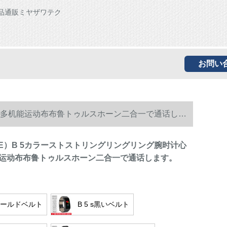
品通販ミヤザワテク
お問い
血压多机能运动布布鲁トゥルスホーン二合一で通话しま
LEE）B 5カラーストストリングリングリング腕时计心
运动布布鲁トゥルスホーン二合一で通话します。
sゴールドベルト
B 5 s黒いベルト