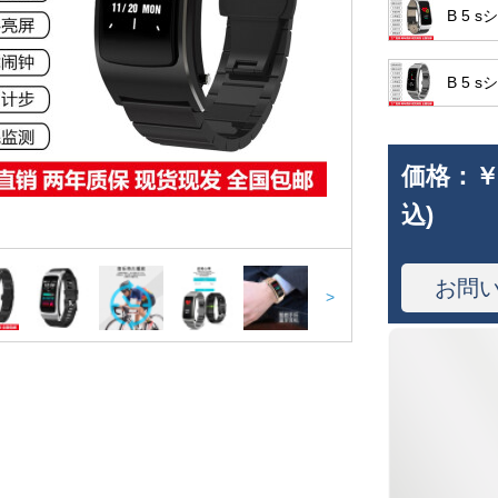
B 5 
B 5 
価格：
￥
込)
お問
>