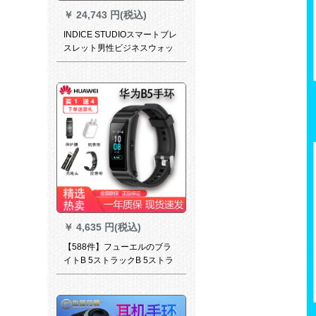
￥
24,743 円(税込)
INDICE STUDIOスマートブレ
スレット男性ビジネスウォッ
チ血酸素血圧高精確測定心拍
数多機能健康ブレスレットは
ファーウェイアップルミニミ
ッキーブラックに適用されま
す。
￥
4,635 円(税込)
【588件】フューエルのブラ
イトB 5ストラックB 5ストラ
ックトラックトラックトラッ
クトラックトラックトラック
トラックトラックトラックト
ラックトラックトラックトラ