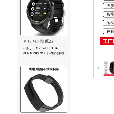
￥
19,410 円(税込)
ベルサーディン(BERTHA
DENTON)スマテトの腕轮多机
能スポ-トツアウトラン电话腕
时计の心拍数を测定する血液
压运动计の腕时计ブロック
<