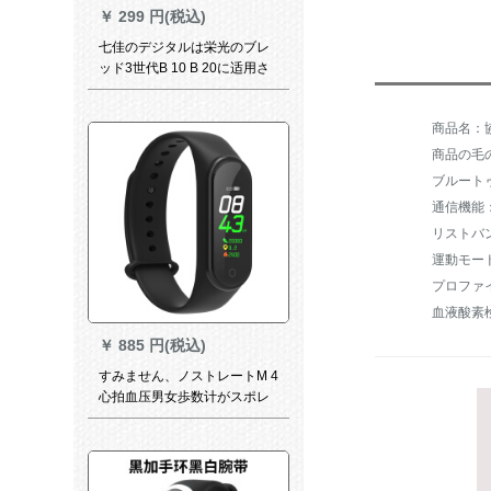
￥
299 円(税込)
七佳のデジタルは栄光のブレ
ッド3世代B 10 B 20に适用さ
れます。ベルトの金属ボンボ
ンを交換します。防水、汗を
商品名：協
防ぎます。柔らかくて快适で
す。二色のシリカゲル黒のス
商品の毛の
テアリングです。
ブルート
リストバ
運動モー
プロファ
血液酸素
￥
885 円(税込)
すみません、ノストレートM 4
心拍血压男女歩数计がスポレ
ートを身につけています。フ
ァウウの三星携帯帯電話通用
科学技術ブロック4世代