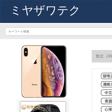
ミヤザワテク
协立（X
す。