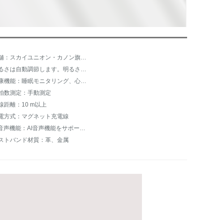
店舗：スカイユニオン・カノン旗艦店
明るさは自動調節します。明るさは調節できません。
健康機能：睡眠モニタリング、心臓健康管理機能、長時間座って注意する
拍数測定：手動測定
線距離：10 m以上
電方式：マグネット充電線
AI音声機能：AI音声機能をサポートする
ストバンド材質：革、金属