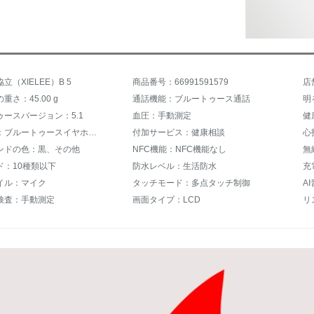
立（XIELEE）B 5
商品番号：66991591579
重さ：45.00 g
通話機能：ブルートゥース通話
ゥースバージョン：5.1
血圧：手動測定
通信機能：ブルートゥースイヤホンとして取り外すことができます。
付加サービス：健康相談
心
ンドの色：黒、その他
NFC機能：NFC機能なし
無
ド：10種類以下
防水レベル：生活防水
充
イル：マイク
タッチモード：多点タッチ制御
検査：手動測定
画面タイプ：LCD
リ