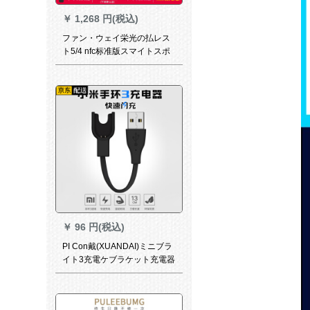
￥
1,268 円(税込)
ファン・ウェイ栄光の払レス
ト5/4 nfc标准版スマイトスポ
ーツ防水心拍睡眠ドア禁血酸
スバはカードを使って、スタ
ッドを动かして男女生徒の多
机能腕时计の栄光のブレット
を表现します。
￥
96 円(税込)
PI Con戴(XUANDAI)ミニブラ
イト3充電ケブラケット充電器
4 nfc 5小米ブライトライン感
光版充電ケブラジル非オリジ
ナル小米3手輪充電器