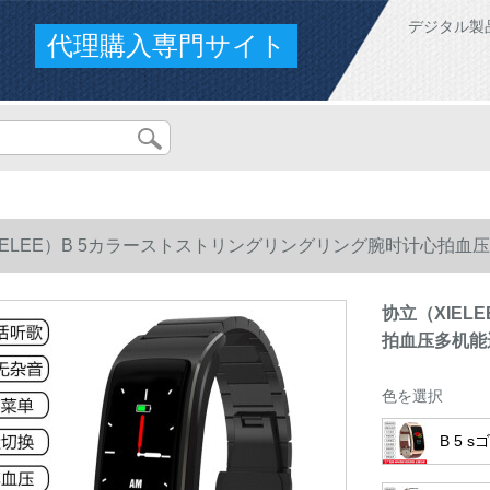
デジタル製
代理購入専門サイト
IELEE）B 5カラーストストリングリングリング腕时计心拍
协立（XIE
拍血压多机能
色を選択
B 5 