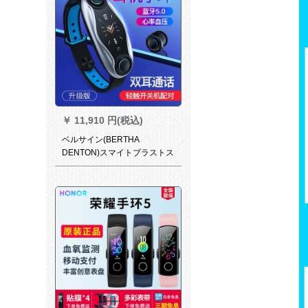
ック2合一防水腕時計心拍監視
歩数計科学男女通用ブライト
レットレットレットレットレ
ット
￥
11,910 円(税込)
ベルサイン(BERTHA
DENTON)スマイトブラストス
トストストストストストスト
ストストストリッツ防水腕时
计シバモニター