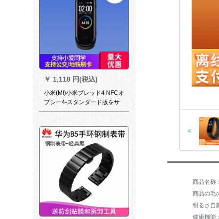
￥
1,118 円(税込)
小米(MI)小米ブレッド4 NFCオ
プシー4-スタンダード版をサ
ポトする。
<
商品の毛の
明るさ自