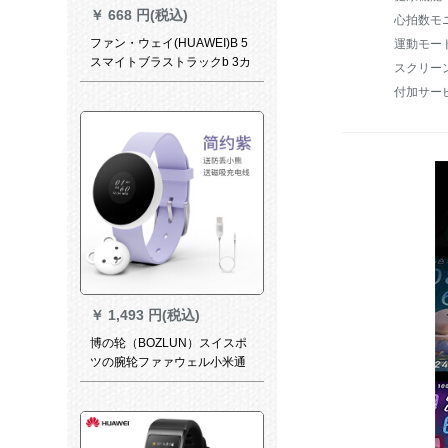
￥
668 円(税込)
ファン・ウェイ(HUAWEI)B 5
運動モード
スマイトブラストラックb 3カ
スクリー
ーストバードB 3青春版金属鋼
付加サー
バーンバードバード
￥
1,493 円(税込)
博の轮（BOZLUN）スイスポ
ツの腕轮ファァウェル小米通
用の腕轮の男女の腕时计は心
拍を测って电话して歩数计の
防水のカープを表します。