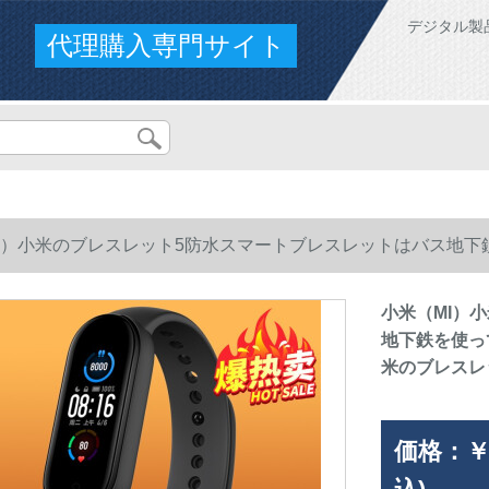
デジタル製
代理購入専門サイト
I）小米のブレスレット5防水スマートブレスレットはバス地
のブレスレット5を教えてくれます。
小米（MI）
地下鉄を使っ
米のブレスレ
価格：
￥