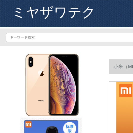
ミヤザワテク
小米（M
女性に小米