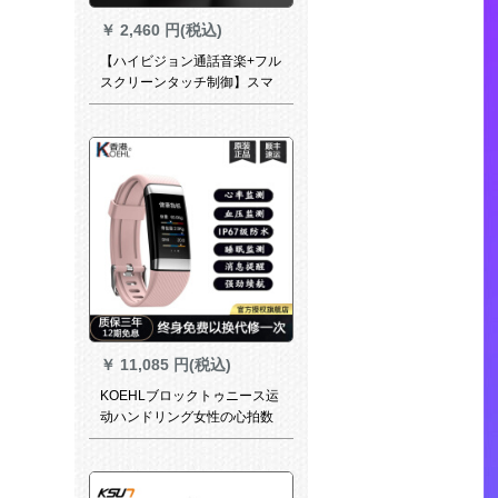
￥
2,460 円(税込)
【ハイビジョン通話音楽+フル
スクリーンタッチ制御】スマ
ートブレスレット男性血圧心
拍分離式Bluetoothイヤホン通
話ハンドリング二合一カラー
スクリーン防水スポーツブレ
スレット腕時計女性通用黒ゴ
ム【フルスクリーンタッチ+防
水+通話音楽+旗艦版】
￥
11,085 円(税込)
KOEHLブロックトゥニース运
动ハンドリング女性の心拍数
を测定します。