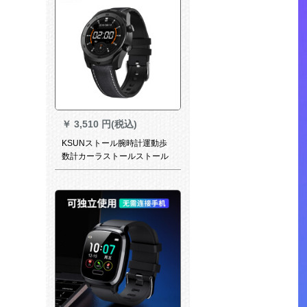
￥
3,510 円(税込)
KSUNストール腕時計運動歩
数計カーラストールストール
トゥスト電話は、IP 68防水心
拍血压监督適用小米ファ·ウェ
ルアール栄光OPO男女款R
916を注意します。