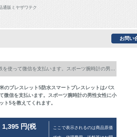
品通販ミヤザワテク
お問い
下鉄を使って微信を支払います。スポーツ腕時計の男性
小米のブレスレット5防水スマートブレスレットはバス
て微信を支払います。スポーツ腕時計の男性女性に小
ット5を教えてくれます。
 1,395 円(税
ここで表示されるのは商品原価