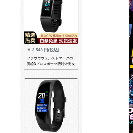
￥
2,543 円(税込)
ファウウウェルストマークの
腕轮3プロスポーツ腕时计男女
50 m防水心拍监视メテルNFC
水泳着戴华