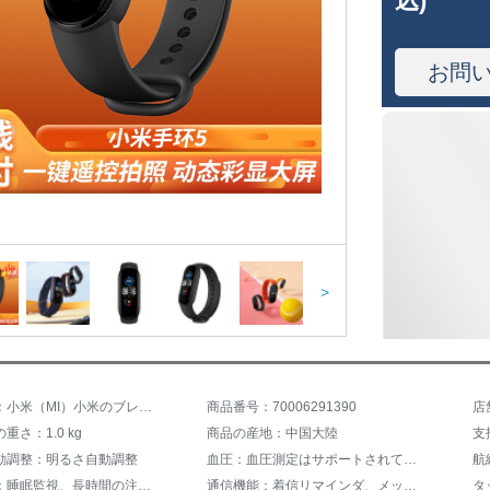
込)
お問
>
商品名称：小米（MI）小米のブレスレット5防水スマートブレスレットはバス地下鉄でWeChatを使って運動腕時計の男性の女の子に小米のブレスレット5を教えます。
商品番号：70006291390
店
重さ：1.0 kg
商品の産地：中国大陸
支
動調整：明るさ自動調整
血圧：血圧測定はサポートされていません。
航
健康機能：睡眠監視、長時間の注意喚起
通信機能：着信リマインダ、メッセージリマインダ
タ