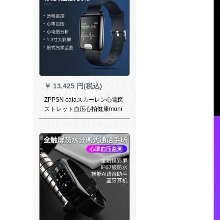
￥
13,425 円(税込)
ZPPSN calaスカーレン心電図
ストレット血压心拍健康moni
taring着信注意防水計睡眠多機
能老人腕時計ブラク