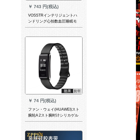
￥
743 円(税込)
VOSSTRインテリジェントハ
ンドリング心拍数血圧睡眠モ
ニタリングマイレージ監視マ
イクロメッセージQQ電話アラ
ームカラー版魔力ブラック
￥
74 円(税込)
ファン・ウェイ(HUAWEI)スト
腕轮A 2スト腕时计シリカゲル
多彩腕时计バーンドルメタル
スポーツ防水腕バードは栄光A
2男女栄光A 2カーストモディ
を适用します。