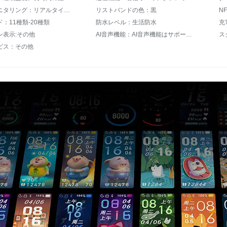
心拍数モニタリング：リアルタイムモニタリング
リストバンドの色：黒
N
：11種類-20種類
防水レベル：生活防水
充
ン表示:その他
AI音声機能：AI音声機能はサポートされていません。
ス
ビス：その他