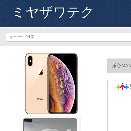
ミヤザワテク
乐心MA