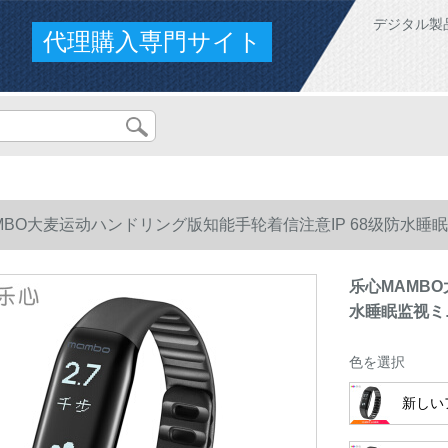
デジタル製
代理購入専門サイト
MBO大麦运动ハンドリング版知能手轮着信注意IP 68级防水
乐心MAMB
水睡眠监视ミ
色を選択
新しい