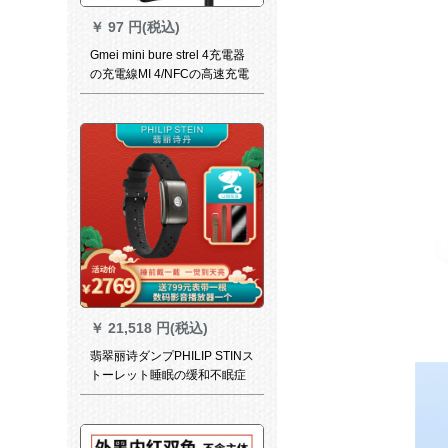
￥
97 円(税込)
Gmei mini bure strel 4充電器
の充電線MI 4/NFCの高速充電
は、デュベータ線を分解した
もので30 cmです。
￥
21,518 円(税込)
翡翠丽诗ダンプPHILIP STINス
トーレット睡眠の缓和不眠症
フルコース健康睡眠ブレット
七夕520バレットセット