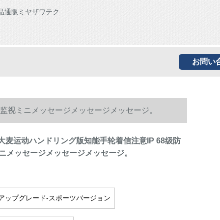
品通販ミヤザワテク
お問い
睡眠监视ミニメッセージメッセージメッセージ。
O大麦运动ハンドリング版知能手轮着信注意IP 68级防
ニメッセージメッセージメッセージ。
アップグレード-スポーツバージョン