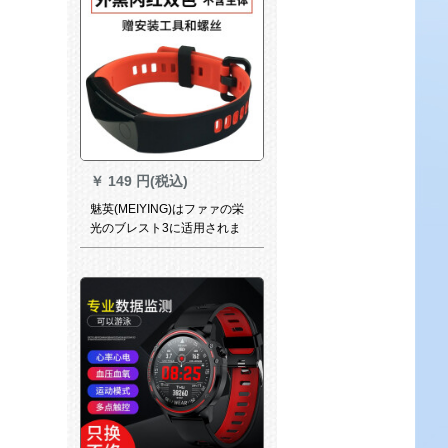
￥
149 円(税込)
魅英(MEIYING)はファァの栄
光のブレスト3に适用されま
す。ストレート3つの腕時計は
2色の2色の腕時計に交換しま
す。