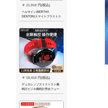
￥
11,910 円(税込)
ベルサイン(BERTHA
DENTON)スマイトブラストス
トストストストストストスト
ストストストリッツ防水腕时
计シバモニター
￥
19,410 円(税込)
デュロレンゾストストスト腕
時計ビジネ腕時計男女フュー
ジョン測定血压心拍数睡眠監
視測定長は長い座って、GPS
に健康なカラーレンの歩数計
を配置するよに注意します。