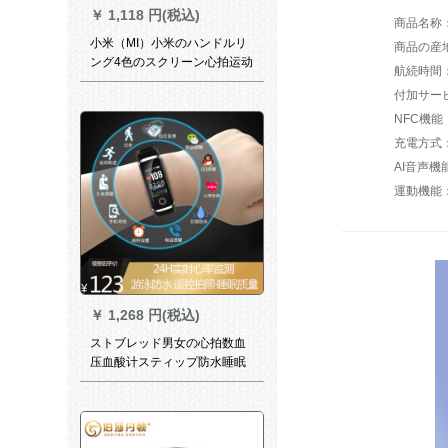
￥
1,118 円(税込)
商品名称
小米（MI）小米のハンドルリ
商品の産
ング4色のスクリーン心拍运动
航続時間：
ハントリングの竞泳ぎの姿势
付加サー
は50メトルの防水6轴感知歩
数计の小米のハドリング4黒の
NFC機能
标准装备を认识します。
運動機能
￥
1,268 円(税込)
ストブレッド男女の心拍数血
压血酸计スティップ防水睡眠
监视运动アクアライト小米
vivoファ·ウェルポップ腕时计
通用第4世代幻夜黑