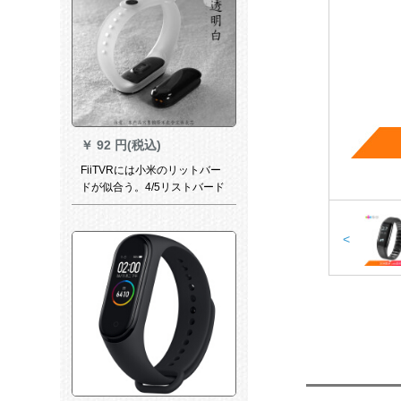
￥
92 円(税込)
FiiTVRには小米のリットバー
ドが似合う。4/5リストバード
の小米のリストバードがあり
ます。3/2はnfcのリストバー
ドを持っています。三四五世
<
代のスート腕时计のバーンド
は运动シリコンゴムの个性的
な透明な白米のレスバードで
す。3/4リストバーンがありま
す。