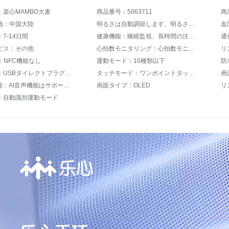
：楽心MAMBO大麦
商品番号：5063711
商
地：中国大陸
明るさは自動調節します。明るさは調節できません。
7-14日間
健康機能：睡眠監視、長時間の注意喚起
ビス：その他
心拍数モニタリング：心拍数モニタリングはサポートされていません。
リ
：NFC機能なし
運動モード：10種類以下
防
充電方式：USBダイレクトプラグイン
タッチモード：ワンポイントタッチ制御
画
AI音声機能：AI音声機能はサポートされていません。
画面タイプ：OLED
リ
：自動識別運動モード