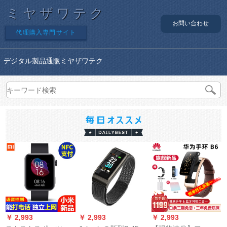
ミヤザワテク
お問い合わせ
代理購入専門サイト
デジタル製品通販ミヤザワテク
￥ 2,993
￥ 2,993
￥ 2,993
￥