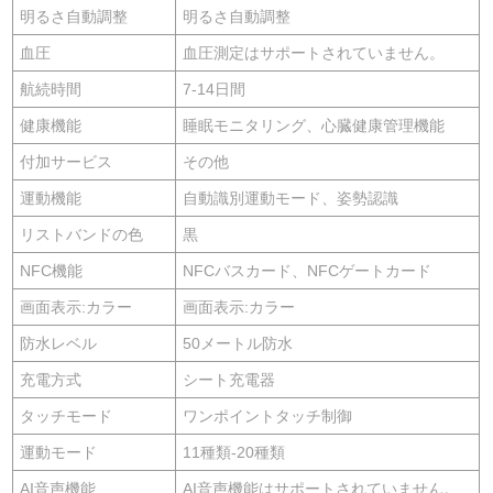
明るさ自動調整
明るさ自動調整
血圧
血圧測定はサポートされていません。
航続時間
7-14日間
健康機能
睡眠モニタリング、心臓健康管理機能
付加サービス
その他
運動機能
自動識別運動モード、姿勢認識
リストバンドの色
黒
NFC機能
NFCバスカード、NFCゲートカード
画面表示:カラー
画面表示:カラー
防水レベル
50メートル防水
充電方式
シート充電器
タッチモード
ワンポイントタッチ制御
運動モード
11種類-20種類
AI音声機能
AI音声機能はサポートされていません。