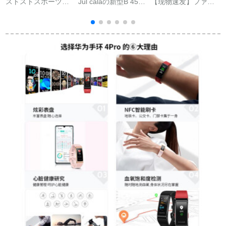
ストストスポーツ腕
Jul calaの新型B 45カ
【现物速发】ファァ
時計男女大人電話
ラーストストストー
ァァァァァァァァァ
Bluetoothの心拍数睡
レット【】心拍血压
ァァァァァァァァァ
眠防水NFC basの支
多运动モアドブラー
ァァァァァレレレレ
话
付きハーンドリング
ストストストb 5/b 6
WIFIリングリングリ
スイスイススススス
ングリングリングリ
ススススススススス
ングリング上の小愛
ススススススススス
音音制御ミニ腕時計
ススススススススス
標準版-典雅黒
ススススススススス
ススススススススス
ススススススススス
ススススススススス
ススススススススス
ススススススススス
ススススススススス
ススススススススス
ススススススススス
ススススススススス
ススススススススス
ススススススススス