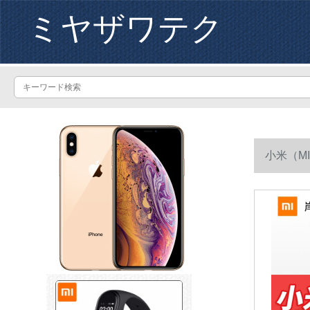
ミヤザワテク
小米（M
ド用バス地