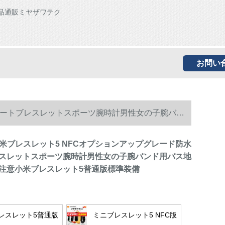
品通販ミヤザワテク
お問い
スマートブレスレットスポーツ腕時計男性女の子腕バン
小米ブレスレット5 NFCオプションアップグレード防水
スレットスポーツ腕時計男性女の子腕バンド用バス地
注意小米ブレスレット5普通版標準装備
レスレット5普通版
ミニブレスレット5 NFC版