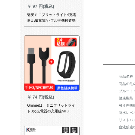
￥
97 円(税込)
魅英ミニブリットライト4充電
器USB充電ケ-ブル実機検査効
率的で便利なNFC版4世代スポ
ットライトテレビミックス4充
電器ミニ4充電器【NFC版共
通】
商品の毛の
ブルート
￥
74 円(税込)
健康機能
Gmmeiは、ミニブリットライ
ト3の充電器の充電線MI 3
防水レベ
NFCのファ·ストシャジッミ3
リストバ
の充電線に適用されます。