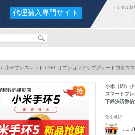
デジタル製
代理購入専門サイト
I）小米ブレスレット5 NFCオプションアップグレード防水
下鉄決済微信注意小米ブレスレット5普通版標準装備
小米（MI）
スマートブレ
下鉄決済微信
色を選択
ミニブ