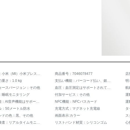
商品名称：小米（MI）小米ブレスレット5 NFCオプションアップグレードモデル防水スマートブレスレット腕時計男性女の子リストバンド用バス地下鉄決済微信注意小米ブレスレット5普通版標準装備
商品番号：7046078477
店
重さ：1.0 kg
支払い機能：バーコード払い、銀行カード追加
ゥースバージョン：その他
血圧：血圧測定はサポートされていません。
航
：睡眠モニタリング
付加サービス：その他
運
AI音声機能：AI音声機能はサポートされていません。
NFC機能：NFCバスカード
運
ル：50メートル防水
充電方式：マグネット充電線
タ
ンドの色：黒、その他
画面表示:カラー
ス
血液酸素検査：リアルタイムモニタリング
リストバンド材質：シリコンゴム