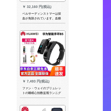
￥
32,160 円(税込)
ベルサーディンストマーは採
血が免除されています。血糖
値を測定する家庭用モニター
の体温血圧を測定します。高
精度腕時計ブライクです。
￥
7,493 円(税込)
ファン・ウェイのブリュレッ
トの睡眠心拍数监视ランニグ
メーターは音楽を聴くことが
できます。