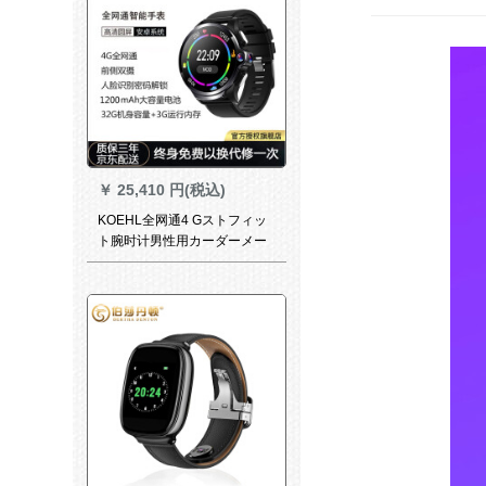
￥
25,410 円(税込)
KOEHL全网通4 Gストフィッ
ト腕时计男性用カーダーメー
ル多机能WiFi do to-n黒科黒