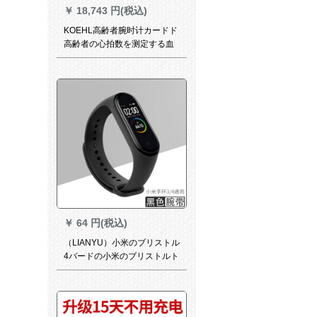
￥
18,743 円(税込)
KOEHL高齢者腕时计カードド
高齢者の心拍数を测定する血
糖血压心电図远隔监视血环防
走防止転倒黒【血糖送り器】
￥
64 円(税込)
（LIANYU）小米のブリストル
4バードの小米のブリストルト
ラック3 nfcのリストバードの
差を変えてベトの3世代の4世
代の知能の制品が个性を失う
こととを防止します。