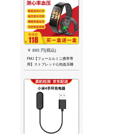
￥
885 円(税込)
FMJ【フューエルミニ携帯専
用】ストブレッド心拍血压睡
运动监视微信信信信注意アプ
レットAndroid泛用【C 1黒】