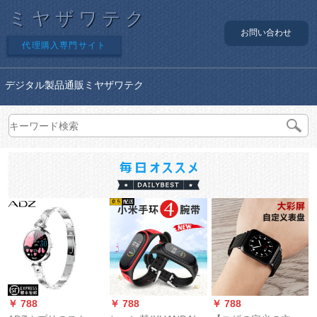
ミヤザワテク
お問い合わせ
代理購入専門サイト
デジタル製品通販ミヤザワテク
￥ 788
￥ 788
￥ 788
￥