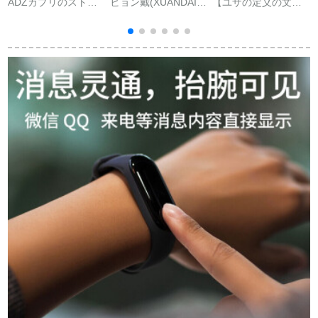
ADZカプリのストー
ヒョン戴(XUANDAI)
【ユザの定义の文字
レットの女性が血压
ミニブレスレット4/3
盘】ストーレットの
心拍数を测定しま
リストバンド5インテ
血液圧を测定するた
す。メジャーマウス
リジェントブレスレ
めの心拍数运动ハン
マウスマウスのメニ
ット交換ベルトNFC
トリング男子防水歩
ューが健康でありま
非オリジナル防水防
数计カーラスリン多
す。ウォーキングシ
水シートカバーダブ
机能ハント腕时计女
ルバーを思い出しま
ルブレスト-純黒ミニ
性に适用されるれる
す。
メートルブレスレッ
アスリートポーリン
ト4リストバンド【ス
グ【オリジナルバー
タンプシート送り】
ンを送る+ユニザー定
義の文字盤+深さ防
水】