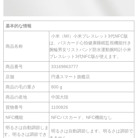
基本的な情報
小米（MI）小米ブレスレット3代NFC版
は、バスカード心拍健康睡眠監視機能付き
商品名称
腕輪男女リストバンド防水運動腕時計小米
ブレスレット3代NFC版が使えます。
商品番号
33169863777
店舗
円邁スマート旗艦店
商品の毛の重さ
800 g
商品の産地
中国大陸
貨物番号
1100826
NFC機能
NFCバスカード、NFC機能なし
明るさは自動調節しま
明るさは自動調節します。明るさは調節で
す。明るさは調節でき
きません。