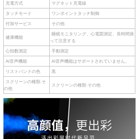
充電方式
マグネット充電線
タッチモード
ワンポイントタッチ制御
付加サービス
その他
睡眠モニタリング、心電図測定、長時間座
健康機能
って注意する
心拍数測定
手動測定
AI音声機能
AI音声機能はサポートされていません。
リストバンドの色
黒
スクリーンの種類:そ
スクリーンの種類:その他
の他