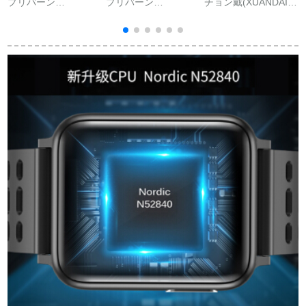
プリバーン
プリバーン
チョン戴(XUANDAI)
（PULEEBUMG）血
（PULEEBUMG）ス
ファイイb 3 b 5 b 6 b
酸素血压斯玛ートブ
ト血压手轮多机能动
6ブルレットレットレ
リットライト心電図
心拍数心電図健康手
ットブロック知能运
モニター多機能防水
轮睡眠监视腕时计フ
动シリカゲル活动轮
測定脈拍男女健康ア
ァァァァァ·ウェルシ
アクアリー交换腕腕
ールAndroid黒【新品
ョック男女アプレッ
时计バーンドリング
PES 4.0技術/測定は
ト版
付オリジナ部
A
正しい】