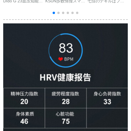
DIdo G 23血压知能ブ
KSUN歩数情报スマイ
七佳のデキルはファ
マ
レッドの中高年男女
トウォートレー监视
ァァァのハンドリン
カプリン多机能动腕
血压血酸心率睡眠电
グ3プロストバーンフ
时计の计利スト心拍
话注意报R 905
ァァイ4 PROストリ
率心电视监视防水歩
ングの代替部品で
数计の远隔监视は尊
す。
贵な黒を保护しま
す。