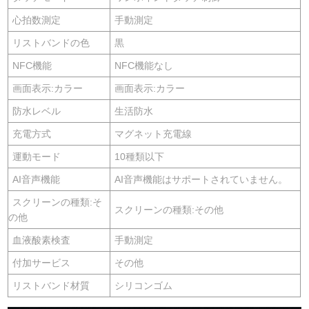
心拍数測定
手動測定
リストバンドの色
黒
NFC機能
NFC機能なし
画面表示:カラー
画面表示:カラー
防水レベル
生活防水
充電方式
マグネット充電線
運動モード
10種類以下
AI音声機能
AI音声機能はサポートされていません。
スクリーンの種類:そ
スクリーンの種類:その他
の他
血液酸素検査
手動測定
付加サービス
その他
リストバンド材質
シリコンゴム