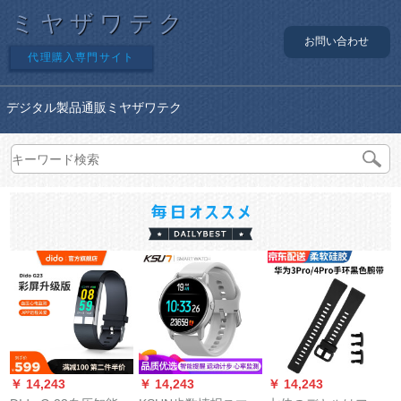
ミヤザワテク
お問い合わせ
代理購入専門サイト
デジタル製品通販ミヤザワテク
￥ 14,243
￥ 14,243
￥ 14,243
￥