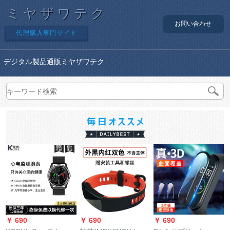
ミヤザワテク
お問い合わせ
代理購入専門サイト
デジタル製品通販ミヤザワテク
￥ 690
￥ 690
￥ 690
￥