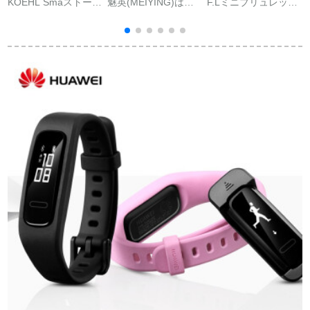
KOEHL Smaストーレ
魅英(MEIYING)はフ
F.Lミニブリュレット
ット男性腕时计心電
ァァの栄光のブレス
4パッチ4 nfc版钢化フ
図心拍血压监视
ト3に适用されます。
ルム全画面4世代保护
ECG+PPG心電ハイビ
ストレート3つの腕時
フルム落下防止高精
ジョンカーラストー
計は2色の2色の腕時
细フィンガープリン
リーンAndroid Att通
計に交換します。
ト防爆性疎油贴膜通
用ブティック-スチル
用部品钢化フルム
ベト