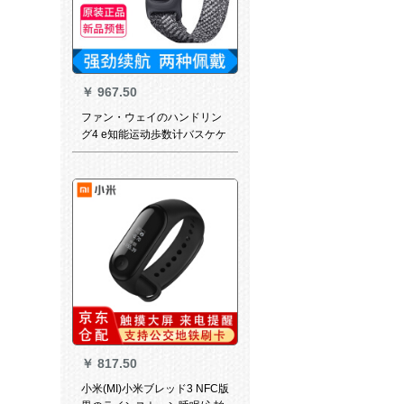
￥
967.50
ファン・ウェイのハンドリン
グ4 e知能运动歩数计バスケケ
ースの妖精の眠りの歩き方を
监视します。长さ50メ-トルの
航続距离を守ります。
￥
817.50
小米(MI)小米ブレッド3 NFC版