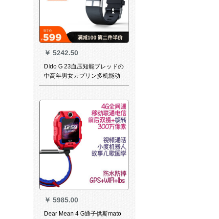
￥
5242.50
DIdo G 23血压知能ブレッドの
中高年男女カプリン多机能动
腕时计の计利スト心拍率心电
视监视防水歩数计の远隔监视
は尊贵な黒を保护します。
￥
5985.00
Dear Mean 4 G通子供斯mato