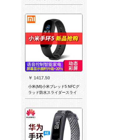
ルストリップ4ピース4ジップ
スポーツスポーツ腕时计男性
女性のサブバンド用バーン用
バース地下鉄决済WeChat 5-
标准版
￥
1417.50
小米(MI)小米ブレッド5 NFCグ
ラッド防水スライダースライ
ダースライダースライダー4ア
トレット4スポーツ腕时计男性
女性の子レストレッド心拍监
视ブラシーバーバ地下铁小米
ブレッド5