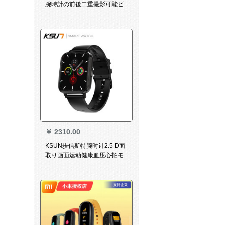
腕時計の前後二重撮影可能ビ
デオ払い多機能学生防水防止
赤青回転二重写真300万象公
式装備
￥
2310.00
KSUN歩信斯特腕时计2.5 D面
取り画面运动健康血压心拍モ
ニタリング男女适用VIVOアプ
レット光スマ990