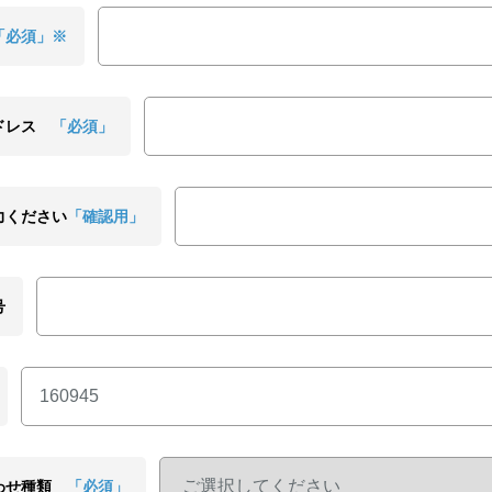
「必須」※
ドレス
「必須」
力ください
「確認用」
号
わせ種類
「必須」