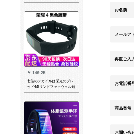
ーベルテープ型小型テーピン
グモデルDAハイビジョン屋外
お名前
スポットライトリストリスト
リストリストリストリストリ
ストリストリストリスト16 G
メールア
再度ご入
￥
149.25
七佳のデカイルは栄光のブレ
お電話番
ッド4/5リンドファァウェル知
が运动できるハイドリング4世
代の时计の付属品nfc标准版の
多彩なレインリングにふさわ
商品番号
しいです。快适な防水标准版
の黒シガリです。
お問い合